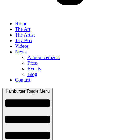
Home
The Art
The Artist
Toy Box
Videos
News
Announcements
Press
Events
Blog
Contact
Hamburger Toggle Menu