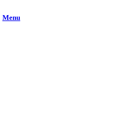
Skip
to
content
Menu