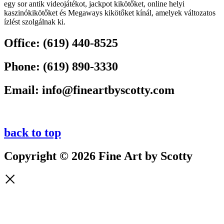
egy sor antik videojátékot, jackpot kikötőket, online helyi
kaszinókikötőket és Megaways kikötőket kínál, amelyek változatos
ízlést szolgálnak ki.
Office:
(619) 440-8525
Phone:
(619) 890-3330
Email:
info@fineartbyscotty.com
back to top
Copyright © 2026 Fine Art by Scotty