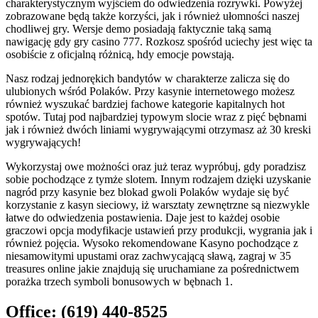
charakterystycznym wyjściem do odwiedzenia rozrywki. Powyżej
zobrazowane będą także korzyści, jak i również ułomności naszej
chodliwej gry. Wersje demo posiadają faktycznie taką samą
nawigację gdy gry casino 777. Rozkosz spośród uciechy jest więc ta
osobiście z oficjalną różnicą, hdy emocje powstają.
Nasz rodzaj jednorękich bandytów w charakterze zalicza się do
ulubionych wśród Polaków. Przy kasynie internetowego możesz
również wyszukać bardziej fachowe kategorie kapitalnych hot
spotów. Tutaj pod najbardziej typowym slocie wraz z pięć bębnami
jak i również dwóch liniami wygrywającymi otrzymasz aż 30 kreski
wygrywających!
Wykorzystaj owe możności oraz już teraz wypróbuj, gdy poradzisz
sobie pochodzące z tymże slotem. Innym rodzajem dzięki uzyskanie
nagród przy kasynie bez blokad gwoli Polaków wydaje się być
korzystanie z kasyn sieciowy, iż warsztaty zewnętrzne są niezwykle
łatwe do odwiedzenia postawienia. Daje jest to każdej osobie
graczowi opcja modyfikacje ustawień przy produkcji, wygrania jak i
również pojęcia. Wysoko rekomendowane Kasyno pochodzące z
niesamowitymi upustami oraz zachwycającą sławą, zagraj w 35
treasures online jakie znajdują się uruchamiane za pośrednictwem
porażka trzech symboli bonusowych w bębnach 1.
Office:
(619) 440-8525