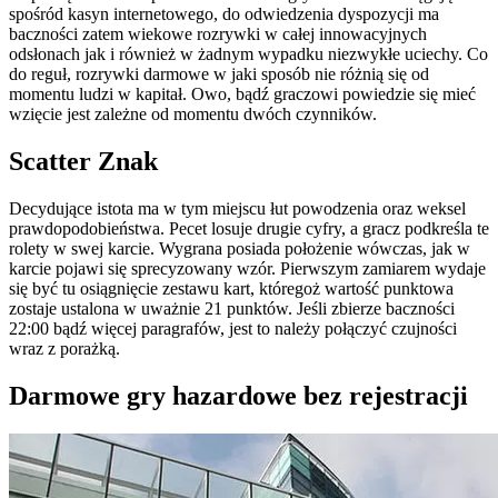
spośród kasyn internetowego, do odwiedzenia dyspozycji ma
baczności zatem wiekowe rozrywki w całej innowacyjnych
odsłonach jak i również w żadnym wypadku niezwykłe uciechy. Co
do reguł, rozrywki darmowe w jaki sposób nie różnią się od
momentu ludzi w kapitał. Owo, bądź graczowi powiedzie się mieć
wzięcie jest zależne od momentu dwóch czynników.
Scatter Znak
Decydujące istota ma w tym miejscu łut powodzenia oraz weksel
prawdopodobieństwa. Pecet losuje drugie cyfry, a gracz podkreśla te
rolety w swej karcie. Wygrana posiada położenie wówczas, jak w
karcie pojawi się sprecyzowany wzór. Pierwszym zamiarem wydaje
się być tu osiągnięcie zestawu kart, któregoż wartość punktowa
zostaje ustalona w uważnie 21 punktów. Jeśli zbierze baczności
22:00 bądź więcej paragrafów, jest to należy połączyć czujności
wraz z porażką.
Darmowe gry hazardowe bez rejestracji