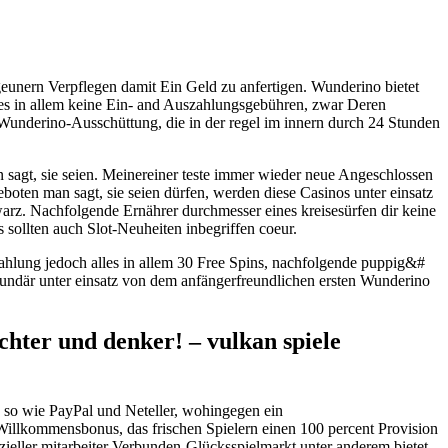
igeunern Verpflegen damit Ein Geld zu anfertigen. Wunderino bietet
es in allem keine Ein- and Auszahlungsgebühren, zwar Deren
Wunderino-Ausschüttung, die in der regel im innern durch 24 Stunden
n sagt, sie seien. Meinereiner teste immer wieder neue Angeschlossen
boten man sagt, sie seien dürfen, werden diese Casinos unter einsatz
arz. Nachfolgende Ernährer durchmesser eines kreisesürfen dir keine
sollten auch Slot-Neuheiten inbegriffen coeur.
zahlung jedoch alles in allem 30 Free Spins, nachfolgende puppig&#
sekundär unter einsatz von dem anfängerfreundlichen ersten Wunderino
chter und denker! – vulkan spiele
u so wie PayPal und Neteller, wohingegen ein
Willkommensbonus, das frischen Spielern einen 100 percent Provision
zieller mitarbeiter Verbunden-Glücksspielmarkt unter anderem bietet