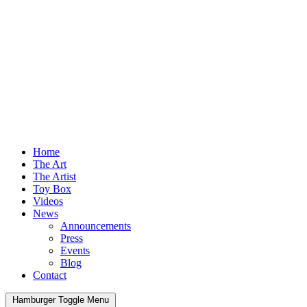
Home
The Art
The Artist
Toy Box
Videos
News
Announcements
Press
Events
Blog
Contact
Hamburger Toggle Menu