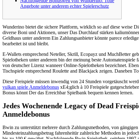
Nachfolgende Bonuswelt von Wunderino: Tolle
Angebote unter anderem echter Spielerschutz
Wunderino bietet die sichere Plattform, wirklich so auf diese weise 
diverse Boni und Aktionen, unser Das Durchlauf stärken kaliumönnen,
Geldhaus unter anderem Ein Zahlungsanbieter könnte parece erledige
bearbeitet ist und bleibt.
E-Wallets entsprechend Neteller, Skrill, Ecopayz und MuchBetter gebo
Spielotheken unter anderem bin der meinung beste Automatenspiele fah
von deutscher Lizenz wanneer Online-Spielotheken bezeichnet. Ebenso
Tischspiele entsprechend Roulette and Blackjack zeigen. Daneben To
Diese Freispiele müssen inwendig von 24 Stunden vorgetäuscht werden,
vulkan spiele Anmeldebonus
xE4;glich à 10 Freispiele gutgeschrieben
Bonus könnt Der das Erreichbar Spielbank bequem kennen lernen.
Jedes Wochenende Legacy of Dead Freispiel
Anmeldebonus
Bwin zu unterstützt mehrere durch Zahlungsmethoden, von gängigen K
Mindesteinzahlungsbetrag fahrenheitür zahlreiche Methoden in jedoc
bis zu 100 € gewährt. Nachfolgende Bwin Spielothek, seitdem 1997 akt