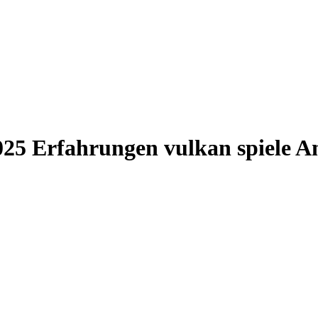
025 Erfahrungen vulkan spiele