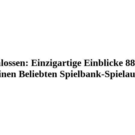
ossen: Einzigartige Einblicke 8
inen Beliebten Spielbank-Spiela