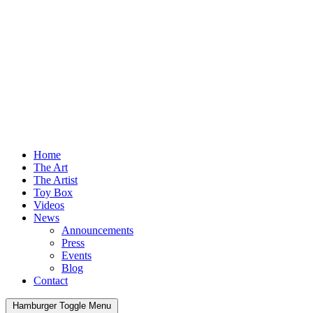
Home
The Art
The Artist
Toy Box
Videos
News
Announcements
Press
Events
Blog
Contact
Hamburger Toggle Menu