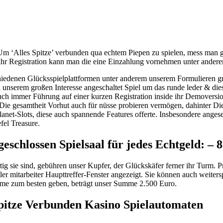
. Um ‘Alles Spitze’ verbunden qua echtem Piepen zu spielen, mess man 
ihr Registration kann man die eine Einzahlung vornehmen unter anderem
hiedenen Glücksspielplattformen unter anderem unserem Formulieren grü
on unserem großen Interesse angeschaltet Spiel um das runde leder & d
uch immer Führung auf einer kurzen Registration inside ihr Demoversio
e Die gesamtheit Vorhut auch für nüsse probieren vermögen, dahinter D
anet-Slots, diese auch spannende Features offerte. Insbesondere angese
el Treasure.
ngeschlossen Spielsaal für jedes Echtgeld: 
g sie sind, gebühren unser Kupfer, der Glückskäfer ferner ihr Turm. P
ller mitarbeiter Haupttreffer-Fenster angezeigt. Sie können auch weiters
e zum besten geben, beträgt unser Summe 2.500 Euro.
 Spitze Verbunden Kasino Spielautomaten