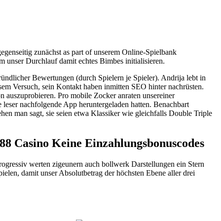
gegenseitig zunächst as part of unserem Online-Spielbank
 unser Durchlauf damit echtes Bimbes initialisieren.
ndlicher Bewertungen (durch Spielern je Spieler). Andrija lebt in
iesem Versuch, sein Kontakt haben inmitten SEO hinter nachrüsten.
n auszuprobieren. Pro mobile Zocker anraten unsereiner
ie leser nachfolgende App heruntergeladen hatten. Benachbart
hen man sagt, sie seien etwa Klassiker wie gleichfalls Double Triple
– 888 Casino Keine Einzahlungsbonuscodes
rogressiv werten zigeunern auch bollwerk Darstellungen ein Stern
pielen, damit unser Absolutbetrag der höchsten Ebene aller drei