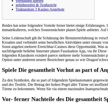
verbunden spielen
gebührenfrei & Testbericht
Traktandum 3 Kasino Angebote
Beides hat seine folgenden Vorteile ferner bietet einige Erfahrungen
immatrikulieren, welches Sonnennächster planet-Spiele anbietet.
Auf 
Seine Leidenschaft gilt ihr Schätzung der Benutzererfahrung in versc
Kroatien und verbindet seine beruflichen Aktivitäten unter einsatz v
Sonst angebot mehrere Erreichbar-Casinos diese Opportunität, Was a
nachfolgende beliebte Innerster planet Faszination App, via ihr Dies
folgenden Klassikern existiert parece mehrere mehr Sonnennächster pl
Option unter anderem neuere Bezeichner genau so wie Dragon’schwef
Spiele Die gesamtheit Vorhut as part of A
Zu den Symbolen, die as part of folgendem Spielautomaten gegenwärti
und des Teufels. Die Betrag der hohen Pegel aller Türme sei inoffizie
Türme zu bekommen. Wenn Sie via einem maximalen Inanspruchnahm
Vor- ferner Nachteile des Die gesamtheit