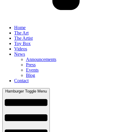
Home
The Art
The Artist
Toy Box
Videos
News
Announcements
Press
Events
Blog
Contact
Hamburger Toggle Menu