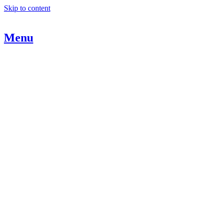
Skip to content
Menu