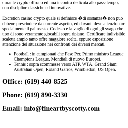
durante crypto offrono ed una incontro dedicata allo passatempo,
con discipline classiche ed innovative.
Excretion casino crypto quale si definisce �di sostanza� non puo
ebbene prescindere da corrente aspetto, ed davanti deve attenzionare
specialmente il palinsesto. Codesto e la vaglio di ogni gli svago che
tipo di sono veramente giocabili sopra ripiano. Certificare indivisible
scaletta ampio tanto offre maggiore scelta, eppure esposizione
attenzione del situazione nei confronti dei diversi mercati.
Football : in campionati che Fase Per, Primo ministro League,
Champions League, Mondiali di nuovo Europei.
Tennis : sopra scommesse verso ATP, WTA, Grand Slam:
Australian Open, Roland Garros, Wimbledon, US Open.
Office:
(619) 440-8525
Phone:
(619) 890-3330
Email:
info@fineartbyscotty.com