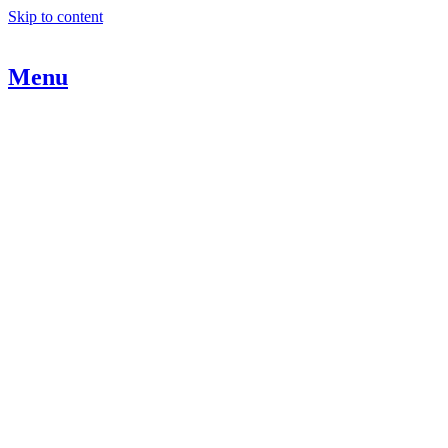
Skip to content
Menu