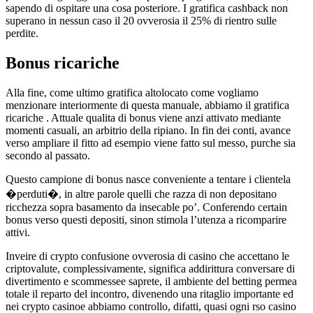
sapendo di ospitare una cosa posteriore. I gratifica cashback non
superano in nessun caso il 20 ovverosia il 25% di rientro sulle
perdite.
Bonus ricariche
Alla fine, come ultimo gratifica altolocato come vogliamo
menzionare interiormente di questa manuale, abbiamo il gratifica
ricariche . Attuale qualita di bonus viene anzi attivato mediante
momenti casuali, an arbitrio della ripiano. In fin dei conti, avance
verso ampliare il fitto ad esempio viene fatto sul messo, purche sia
secondo al passato.
Questo campione di bonus nasce conveniente a tentare i clientela
�perduti�, in altre parole quelli che razza di non depositano
ricchezza sopra basamento da insecable po’. Conferendo certain
bonus verso questi depositi, sinon stimola l’utenza a ricomparire
attivi.
Inveire di crypto confusione ovverosia di casino che accettano le
criptovalute, complessivamente, significa addirittura conversare di
divertimento e scommessee saprete, il ambiente del betting permea
totale il reparto del incontro, divenendo una ritaglio importante ed
nei crypto casinoe abbiamo controllo, difatti, quasi ogni rso casino