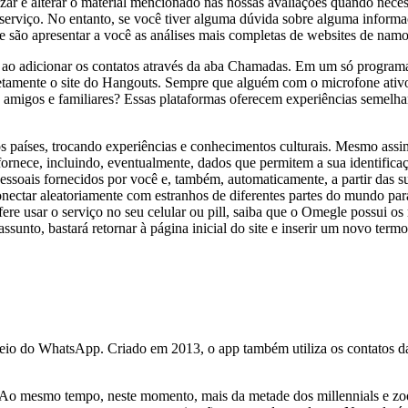
ualizar e alterar o material mencionado nas nossas avaliações quando 
serviço. No entanto, se você tiver alguma dúvida sobre alguma informa
ipe são apresentar a você as análises mais completas de websites de namo
 adicionar os contatos através da aba Chamadas. Em um só programa, é 
amente o site do Hangouts. Sempre que alguém com o microfone ativo f
os amigos e familiares? Essas plataformas oferecem experiências semelh
ros países, trocando experiências e conhecimentos culturais. Mesmo ass
ornece, incluindo, eventualmente, dados que permitem a sua identificaç
ssoais fornecidos por você e, também, automaticamente, a partir das s
nectar aleatoriamente com estranhos de diferentes partes do mundo para
fere usar o serviço no seu celular ou pill, saiba que o Omegle possui 
unto, bastará retornar à página inicial do site e inserir um novo termo,
io do WhatsApp. Criado em 2013, o app também utiliza os contatos da a
o mesmo tempo, neste momento, mais da metade dos millennials e zoo