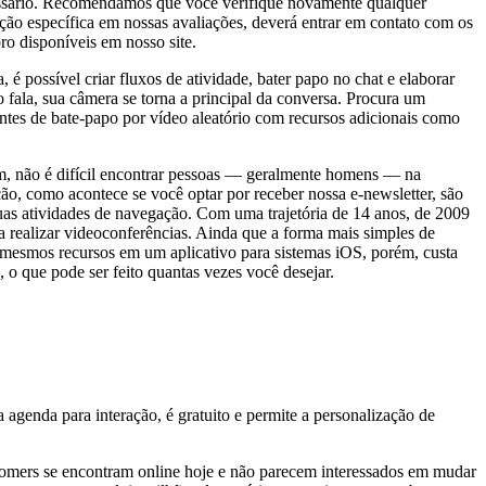
necessário. Recomendamos que você verifique novamente qualquer
ção específica em nossas avaliações, deverá entrar em contato com os
ro disponíveis em nosso site.
possível criar fluxos de atividade, bater papo no chat e elaborar
ala, sua câmera se torna a principal da conversa. Procura um
antes de bate-papo por vídeo aleatório com recursos adicionais como
im, não é difícil encontrar pessoas — geralmente homens — na
ão, como acontece se você optar por receber nossa e-newsletter, são
uas atividades de navegação. Com uma trajetória de 14 anos, de 2009
 realizar videoconferências. Ainda que a forma mais simples de
os mesmos recursos em um aplicativo para sistemas iOS, porém, custa
 o que pode ser feito quantas vezes você desejar.
genda para interação, é gratuito e permite a personalização de
mers se encontram online hoje e não parecem interessados em mudar