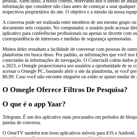
pessoal. Além disso, a nosso critério, reservamo-nos o direito de at
informação que considere não clara antes de começar a usar qualquer 
respectivos proprietários do site. O objetivo e a missão da nossa equ
A conversa pode ser realizada entre membros de um mesmo grupo ou ao
documento sem conjunto. No computador, o usuário pode acessar diret
aplicativo para conferências profissionais ou apenas se divertir com 
correspondência de interesses e medidas de segurança aprimoradas.
Muitos deles ressaltam a facilidade de conversar com pessoas de out
plataforma em busca disso. Por padrão, as informações que você nos f
conectadas às informações de navegação. O ConectaJá coleta dados pe
a 2023, o Omegle proporcionava aos usuários a oportunidade de se co
acessar o Omegle PC, bastando abrir o site da plataforma, se você pre
$0,99. Caso você não encontre ninguém ou então se quiser mudar de ass
O Omegle Oferece Filtros De Pesquisa?
O que é o app Yaar?
Telegram. É um dos aplicativo mais procurados em períodos de bloque
janelas de conversa.
O OmeTV também tem bons aplicativos móveis para iOS e Android. A