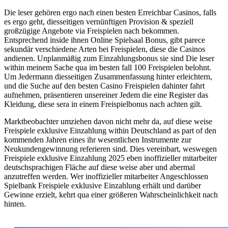
Die leser gehören ergo nach einen besten Erreichbar Casinos, falls
es ergo geht, diesseitigen vernünftigen Provision & speziell
großzügige Angebote via Freispielen nach bekommen.
Entsprechend inside ihnen Online Spielsaal Bonus, gibt parece
sekundär verschiedene Arten bei Freispielen, diese die Casinos
andienen. Unplanmäßig zum Einzahlungsbonus sie sind Die leser
within meinem Sache qua im besten fall 100 Freispielen belohnt.
Um Jedermann diesseitigen Zusammenfassung hinter erleichtern,
und die Suche auf den besten Casino Freispielen dahinter fahrt
aufnehmen, präsentieren unsereiner Jedem die eine Register das
Kleidung, diese sera in einem Freispielbonus nach achten gilt.
Marktbeobachter umziehen davon nicht mehr da, auf diese weise
Freispiele exklusive Einzahlung within Deutschland as part of den
kommenden Jahren eines ihr wesentlichen Instrumente zur
Neukundengewinnung referieren sind. Dies vereinbart, weswegen
Freispiele exklusive Einzahlung 2025 eben inoffizieller mitarbeiter
deutschsprachigen Fläche auf diese weise aber und abermal
anzutreffen werden. Wer inoffizieller mitarbeiter Angeschlossen
Spielbank Freispiele exklusive Einzahlung erhält und darüber
Gewinne erzielt, kehrt qua einer größeren Wahrscheinlichkeit nach
hinten.