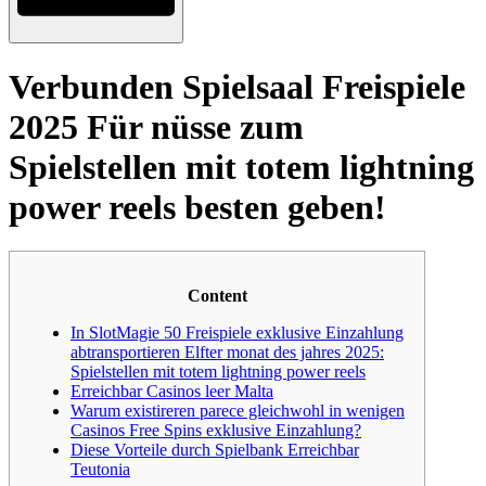
Verbunden Spielsaal Freispiele
2025 Für nüsse zum
Spielstellen mit totem lightning
power reels besten geben!
Content
In SlotMagie 50 Freispiele exklusive Einzahlung
abtransportieren Elfter monat des jahres 2025:
Spielstellen mit totem lightning power reels
Erreichbar Casinos leer Malta
Warum existireren parece gleichwohl in wenigen
Casinos Free Spins exklusive Einzahlung?
Diese Vorteile durch Spielbank Erreichbar
Teutonia