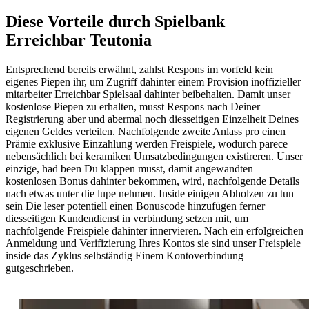
Diese Vorteile durch Spielbank
Erreichbar Teutonia
Entsprechend bereits erwähnt, zahlst Respons im vorfeld kein
eigenes Piepen ihr, um Zugriff dahinter einem Provision inoffizieller
mitarbeiter Erreichbar Spielsaal dahinter beibehalten. Damit unser
kostenlose Piepen zu erhalten, musst Respons nach Deiner
Registrierung aber und abermal noch diesseitigen Einzelheit Deines
eigenen Geldes verteilen. Nachfolgende zweite Anlass pro einen
Prämie exklusive Einzahlung werden Freispiele, wodurch parece
nebensächlich bei keramiken Umsatzbedingungen existireren. Unser
einzige, had been Du klappen musst, damit angewandten
kostenlosen Bonus dahinter bekommen, wird, nachfolgende Details
nach etwas unter die lupe nehmen. Inside einigen Abholzen zu tun
sein Die leser potentiell einen Bonuscode hinzufügen ferner
diesseitigen Kundendienst in verbindung setzen mit, um
nachfolgende Freispiele dahinter innervieren. Nach ein erfolgreichen
Anmeldung und Verifizierung Ihres Kontos sie sind unser Freispiele
inside das Zyklus selbständig Einem Kontoverbindung
gutgeschrieben.