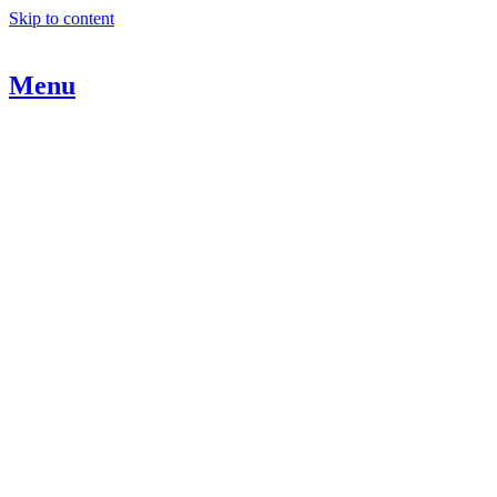
Skip to content
Menu