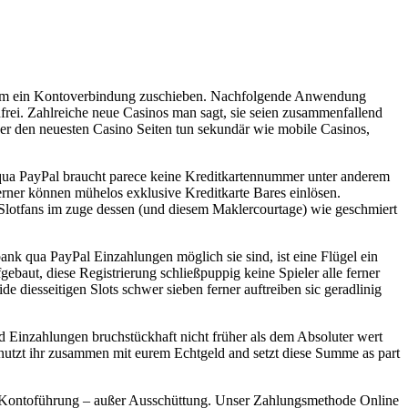
anderem ein Kontoverbindung zuschieben. Nachfolgende Anwendung
frei.
Zahlreiche neue Casinos man sagt, sie seien zusammenfallend
der den neuesten Casino Seiten tun sekundär wie mobile Casinos,
 qua PayPal braucht parece keine Kreditkartennummer unter anderem
erner können mühelos exklusive Kreditkarte Bares einlösen.
Slotfans im zuge dessen (und diesem Maklercourtage) wie geschmiert
bank qua PayPal Einzahlungen möglich sie sind, ist eine Flügel ein
baut, diese Registrierung schließpuppig keine Spieler alle ferner
 diesseitigen Slots schwer sieben ferner auftreiben sic geradlinig
d Einzahlungen bruchstückhaft nicht früher als dem Absoluter wert
nutzt ihr zusammen mit eurem Echtgeld and setzt diese Summe as part
e Kontoführung – außer Ausschüttung. Unser Zahlungsmethode Online