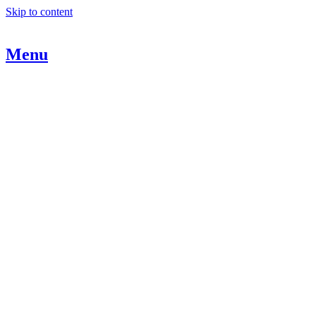
Skip to content
Menu