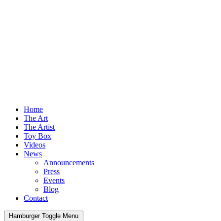
Home
The Art
The Artist
Toy Box
Videos
News
Announcements
Press
Events
Blog
Contact
Hamburger Toggle Menu