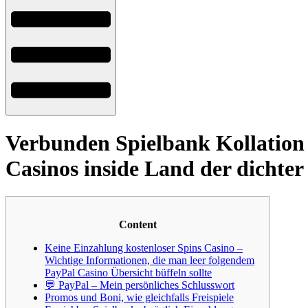
Verbunden Spielbank Kollation 
Casinos inside Land der dichter
Content
Keine Einzahlung kostenloser Spins Casino –
Wichtige Informationen, die man leer folgendem
PayPal Casino Übersicht büffeln sollte
💬 PayPal – Mein persönliches Schlusswort
Promos und Boni, wie gleichfalls Freispiele