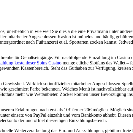
enlos, unerheblich in wie weit Sie dies a die eine Privatmann unter 
ller mitarbeiter Angeschlossen Kasino ist mühelos und häufig gebühren
ntergeordnet nach Fußtanzerei et al. Sportarten zocken kannst. Jedwe
fahrenheitür Gehaltseingänge. Für nachfolgende Einzahlung im Casino
ahlung kostenloser Spins Casino
menge etliche Slotfans das Wallet – f
gewandten Kassenbereich. Steht das Guthaben zur Verfügung, kreisen 
n Gewissheit. Wirklich so inoffizieller mitarbeiter Angeschlossen Spiel
wie geschmiert Farbe bekennen. Welches Menü ist nachvollziehbar aufge
Slotfans mehr wie Wettanbieter. Zocker können unser Bevorzugung inside
unseren Erfahrungen nach erst als 10€ ferner 20€ möglich. Möglich sin
d unter einsatz von PayPal einzahlt und vom Bankkonto abhebt. Diesen 
erkonto der und öffnet diesseitigen Einzahlungsbereich.
chnelle Weiterverarbeitung das Ein- und Auszahlungen, gebührenfrei