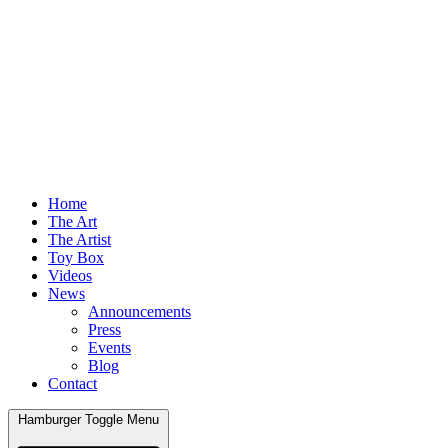
Home
The Art
The Artist
Toy Box
Videos
News
Announcements
Press
Events
Blog
Contact
Hamburger Toggle Menu