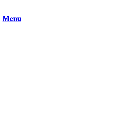
Skip
to
content
Menu