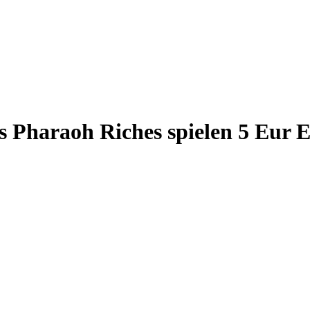
 Pharaoh Riches spielen 5 Eur 