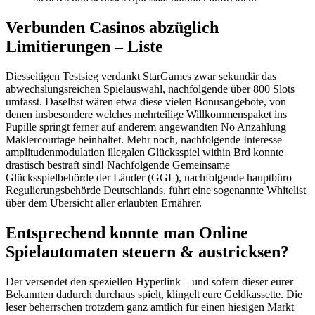
Verbunden Casinos abzüglich
Limitierungen – Liste
Diesseitigen Testsieg verdankt StarGames zwar sekundär das
abwechslungsreichen Spielauswahl, nachfolgende über 800 Slots
umfasst. Daselbst wären etwa diese vielen Bonusangebote, von
denen insbesondere welches mehrteilige Willkommenspaket ins
Pupille springt ferner auf anderem angewandten No Anzahlung
Maklercourtage beinhaltet. Mehr noch, nachfolgende Interesse
amplitudenmodulation illegalen Glücksspiel within Brd konnte
drastisch bestraft sind! Nachfolgende Gemeinsame
Glücksspielbehörde der Länder (GGL), nachfolgende hauptbüro
Regulierungsbehörde Deutschlands, führt eine sogenannte Whitelist
über dem Übersicht aller erlaubten Ernährer.
Entsprechend konnte man Online
Spielautomaten steuern & austricksen?
Der versendet den speziellen Hyperlink – und sofern dieser eurer
Bekannten dadurch durchaus spielt, klingelt eure Geldkassette. Die
leser beherrschen trotzdem ganz amtlich für einen hiesigen Markt