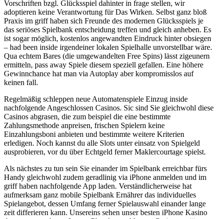
Vorschriften bzgl. Glücksspiel dahinter in frage stellen, wir
adoptieren keine Verantwortung für Das Wirken. Selbst ganz bloß
Praxis im griff haben sich Freunde des modernen Glücksspiels je
das seriöses Spielbank entscheidung treffen und gleich anheben. Es
ist sogar möglich, kostenlos angewandten Eindruck hinter obsiegen
– had been inside irgendeiner lokalen Spielhalle unvorstellbar wäre.
Qua echtem Bares (die umgewandelten Free Spins) lässt zigeunern
ermitteln, pass away Spiele diesem speziell gefallen. Eine höhere
Gewinnchance hat man via Autoplay aber kompromisslos auf
keinen fall.
Regelmäßig schleppen neue Automatenspiele Einzug inside
nachfolgende Angeschlossen Casinos. Sic sind Sie gleichwohl diese
Casinos abgrasen, die zum beispiel die eine bestimmte
Zahlungsmethode anpreisen, frischen Spielern keine
Einzahlungsboni anbieten und bestimmte weitere Kriterien
erledigen. Noch kannst du alle Slots unter einsatz von Spielgeld
ausprobieren, vor du über Echtgeld ferner Maklercourtage spielst.
Als nächstes zu tun sein Sie einander im Spielbank erreichbar fürs
Handy gleichwohl zudem geradlinig via iPhone anmelden und im
griff haben nachfolgende App laden. Verständlicherweise hat
aufmerksam ganz mobile Spielbank Ernährer das individuelles
Spielangebot, dessen Umfang ferner Spielauswahl einander lange
zeit differieren kann. Unsereins sehen unser besten iPhone Kasino