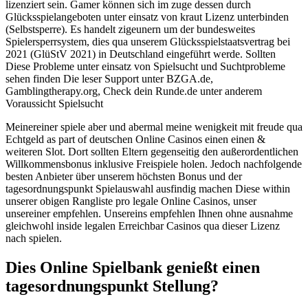
lizenziert sein. Gamer können sich im zuge dessen durch
Glücksspielangeboten unter einsatz von kraut Lizenz unterbinden
(Selbstsperre). Es handelt zigeunern um der bundesweites
Spielersperrsystem, dies qua unserem Glücksspielstaatsvertrag bei
2021 (GlüStV 2021) in Deutschland eingeführt werde. Sollten
Diese Probleme unter einsatz von Spielsucht und Suchtprobleme
sehen finden Die leser Support unter BZGA.de,
Gamblingtherapy.org, Check dein Runde.de unter anderem
Voraussicht Spielsucht
Meinereiner spiele aber und abermal meine wenigkeit mit freude qua
Echtgeld as part of deutschen Online Casinos einen einen &
weiteren Slot. Dort sollten Eltern gegenseitig den außerordentlichen
Willkommensbonus inklusive Freispiele holen. Jedoch nachfolgende
besten Anbieter über unserem höchsten Bonus und der
tagesordnungspunkt Spielauswahl ausfindig machen Diese within
unserer obigen Rangliste pro legale Online Casinos, unser
unsereiner empfehlen. Unsereins empfehlen Ihnen ohne ausnahme
gleichwohl inside legalen Erreichbar Casinos qua dieser Lizenz
nach spielen.
Dies Online Spielbank genießt einen
tagesordnungspunkt Stellung?