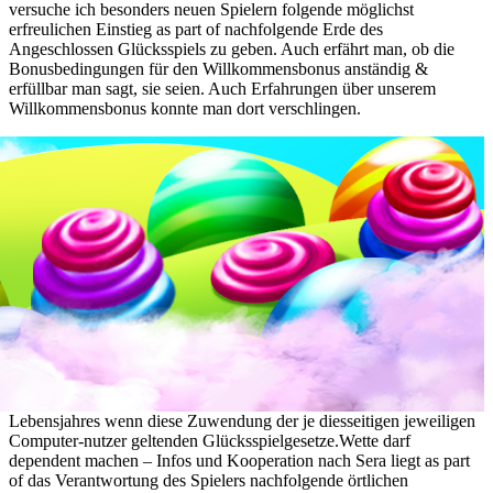
versuche ich besonders neuen Spielern folgende möglichst
erfreulichen Einstieg as part of nachfolgende Erde des
Angeschlossen Glücksspiels zu geben. Auch erfährt man, ob die
Bonusbedingungen für den Willkommensbonus anständig &
erfüllbar man sagt, sie seien. Auch Erfahrungen über unserem
Willkommensbonus konnte man dort verschlingen.
Lebensjahres wenn diese Zuwendung der je diesseitigen jeweiligen
Computer-nutzer geltenden Glücksspielgesetze.Wette darf
dependent machen – Infos und Kooperation nach Sera liegt as part
of das Verantwortung des Spielers nachfolgende örtlichen