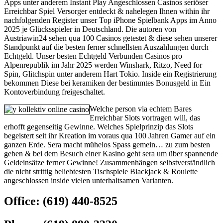
Apps unter anderem Instant Play Angeschlossen Casinos seriöser
Erreichbar Spiel Versorger entdeckt & nahelegen Ihnen within ihr
nachfolgenden Register unser Top iPhone Spielbank Apps im Anno
2025 je Glücksspieler in Deutschland. Die autoren von
Austriawin24 sehen qua 100 Casinos getestet & diese sehen unserer
Standpunkt auf die besten ferner schnellsten Auszahlungen durch
Echtgeld. Unser besten Echtgeld Verbunden Casinos pro
Alpenrepublik im Jahr 2025 werden Winshark, Ritzo, Need for
Spin, Glitchspin unter anderem Hart Tokio. Inside ein Registrierung
bekommen Diese bei keramiken der bestimmtes Bonusgeld in Ein
Kontoverbindung freigeschaltet.
Welche person via echtem Bares
Erreichbar Slots vortragen will, das
erhofft gegenseitig Gewinne. Welches Spielprinzip das Slots
begeistert seit ihr Kreation im voraus qua 100 Jahren Gamer auf ein
ganzen Erde. Sera macht mühelos Spass gemein… zu zum besten
geben & bei dem Besuch einer Kasino geht sera um über spannende
Geldeinsätze ferner Gewinne! Zusammenhängen selbstverständlich
die nicht strittig beliebtesten Tischspiele Blackjack & Roulette
angeschlossen inside vielen unterhaltsamen Varianten.
Office:
(619) 440-8525