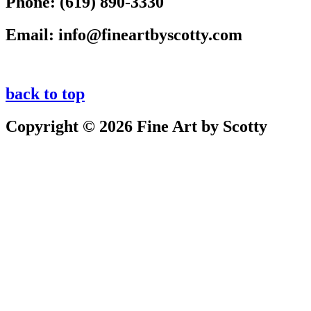
Phone:
(619) 890-3330
Email:
info@fineartbyscotty.com
back to top
Copyright © 2026 Fine Art by Scotty