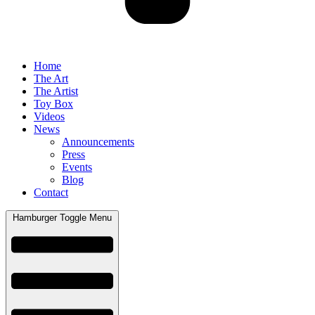
Home
The Art
The Artist
Toy Box
Videos
News
Announcements
Press
Events
Blog
Contact
Hamburger Toggle Menu