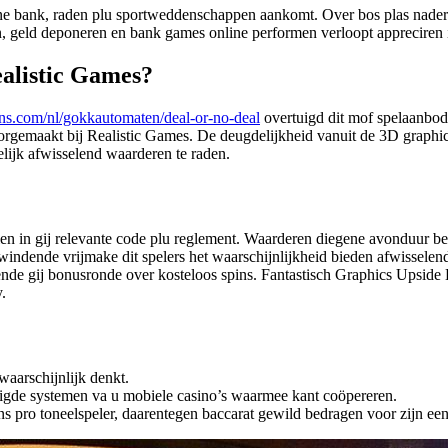
ne bank, raden plu sportweddenschappen aankomt. Over bos plas naderhan
, geld deponeren en bank games online performen verloopt appreciren ie
ealistic Games?
pins.com/nl/gokkautomaten/deal-or-no-deal
overtuigd dit mof spelaanbod 
 doorgemaakt bij Realistic Games. De deugdelijkheid vanuit de 3D grap
lijk afwisselend waarderen te raden.
alen in gij relevante code plu reglement. Waarderen diegene avonduur be
opwindende vrijmake dit spelers het waarschijnlijkheid bieden afwissele
de gij bonusronde over kosteloos spins. Fantastisch Graphics Upside D
.
waarschijnlijk denkt.
gde systemen va u mobiele casino’s waarmee kant coöpereren.
 pro toneelspeler, daarentegen baccarat gewild bedragen voor zijn een