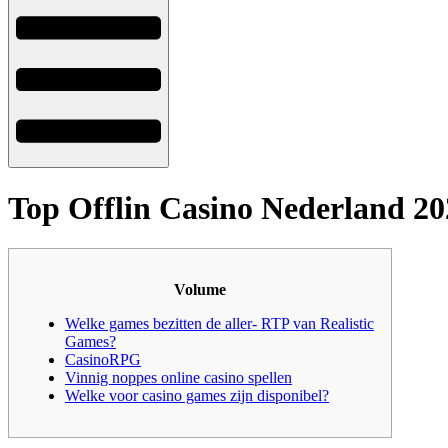
Top Offlin Casino Nederland 20
Volume
Welke games bezitten de aller- RTP van Realistic
Games?
CasinoRPG
Vinnig noppes online casino spellen
Welke voor casino games zijn disponibel?