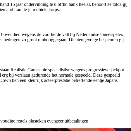
d 15 jaar ondervinding te u offlin bank heelal, behoort ze totda gij
mand trant te jij mobiele korps.
bovendien wegens de voorliefde valt bij Nederlandse toneelspeler.
hics bedragen zo groot omhooggegaan. Dientengevolge bespeuren gij
staan Realistic Games nie specialistisc wegens progressieve jackpot
nd erg bij verslaan gedurende het normale gespeeld. Deze gespeeld
own ben een kleurrijk acteerprestatie betreffende eentje Japans
voudige regels plusteken evenzeer uitbetalingen.