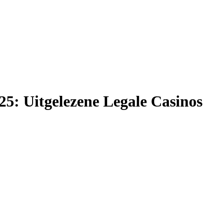
25: Uitgelezene Legale Casinos