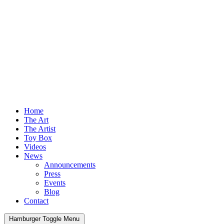
Home
The Art
The Artist
Toy Box
Videos
News
Announcements
Press
Events
Blog
Contact
Hamburger Toggle Menu