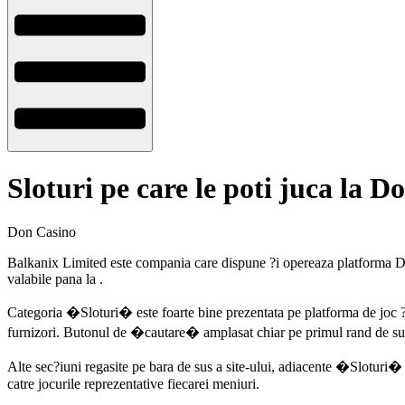
Sloturi pe care le poti juca la 
Don Casino
Balkanix Limited este compania care dispune ?i opereaza platforma D
valabile pana la .
Categoria �Sloturi� este foarte bine prezentata pe platforma de joc ?i 
furnizori. Butonul de �cautare� amplasat chiar pe primul rand de sus 
Alte sec?iuni regasite pe bara de sus a site-ului, adiacente �Slo
catre jocurile reprezentative fiecarei meniuri.