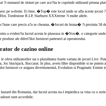
 cat ?i numarul de sloturi pe care ace?tia le cuprinde utilizand prisma p
egasesc pe website. Ei bine, �Top� este locul unde se afla aceste jocuri
t, Tombstone R.I.P, Starburst XXXtreme ?i multe altele.
sec?iune care precis a?a se cheama, �Jocuri de hrana� ?i prezinta 58 de 
r pentru a eviden?ia lucrul acesta le plaseaza in �Nou�, o categorie u
se ale diferi?ilor furnizori parteneri ai operatorului.
rator de cazino online
le ofera utilizatorilor sai o pluralitatea foarte variata de jocuri Live. P
ta, Joc blackjack, Baccarat. In plus, avem filtre disponibile si ne putem a
i furnizori ce asigura divertismentul, Evolution si Pragmatic Emisie in t
hazard din Romania, dar lucrul acesta nu-l impiedica sa vina cu o serie 
adouri sunt accesibile.