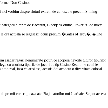
latformei Don Casino.
 ?i aici vorbim despre sloturi extrem de cunoscute precum Shining
categorii diferite de Baccarat, Blackjack online, Poker ?i Joc ruleta.
nde la ora actuala se regasesc jocuri precum �Gates of Troy�, �The
utem asadar regasi nenumarate jocuri ce acopera nevoile tuturor tipurilor
lege cu usurinta tipurile de jocuri de tip Casino Real time ce ni le
imp real, insa chiar si asa, acestia doi acopera o diversitate colosal
de premii care capteaza aten?ia jucatorilor noi ?i arhaic. Se pot accesa