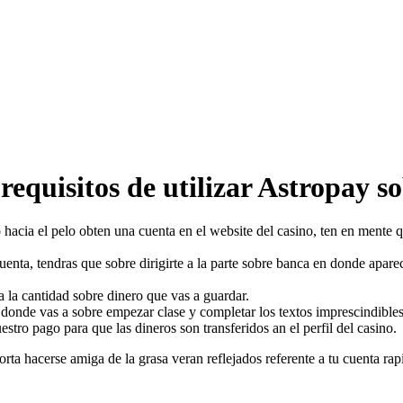
requisitos de utilizar Astropay s
hacia el pelo obten una cuenta en el website del casino, ten en mente 
uenta, tendras que sobre dirigirte a la parte sobre banca en donde apare
la cantidad sobre dinero que vas a guardar.
donde vas a sobre empezar clase y completar los textos imprescindibles
stro pago para que las dineros son transferidos an el perfil del casino.
rta hacerse amiga de la grasa veran reflejados referente a tu cuenta rap