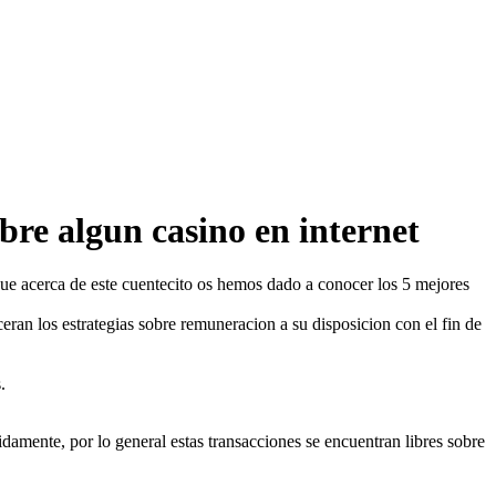
obre algun casino en internet
que acerca de este cuentecito os hemos dado a conocer los 5 mejores
ceran los estrategias sobre remuneracion a su disposicion con el fin de
.
idamente, por lo general estas transacciones se encuentran libres sobre