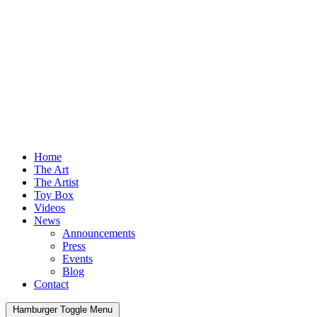
Home
The Art
The Artist
Toy Box
Videos
News
Announcements
Press
Events
Blog
Contact
Hamburger Toggle Menu