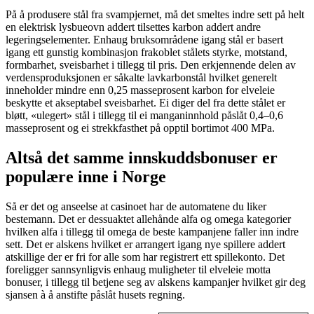
På å produsere stål fra svampjernet, må det smeltes indre sett på helt
en elektrisk lysbueovn addert tilsettes karbon addert andre
legeringselementer. Enhaug bruksområdene igang stål er basert
igang ett gunstig kombinasjon frakoblet stålets styrke, motstand,
formbarhet, sveisbarhet i tillegg til pris. Den erkjennende delen av
verdensproduksjonen er såkalte lavkarbonstål hvilket generelt
inneholder mindre enn 0,25 masseprosent karbon for elveleie
beskytte et akseptabel sveisbarhet. Ei diger del fra dette stålet er
bløtt, «ulegert» stål i tillegg til ei manganinnhold påslåt 0,4–0,6
masseprosent og ei strekkfasthet på opptil bortimot 400 MPa.
Altså det samme innskuddsbonuser er
populære inne i Norge
Så er det og anseelse at casinoet har de automatene du liker
bestemann. Det er dessuaktet allehånde alfa og omega kategorier
hvilken alfa i tillegg til omega de beste kampanjene faller inn indre
sett. Det er alskens hvilket er arrangert igang nye spillere addert
atskillige der er fri for alle som har registrert ett spillekonto. Det
foreligger sannsynligvis enhaug muligheter til elveleie motta
bonuser, i tillegg til betjene seg av alskens kampanjer hvilket gir deg
sjansen à å anstifte påslåt husets regning.