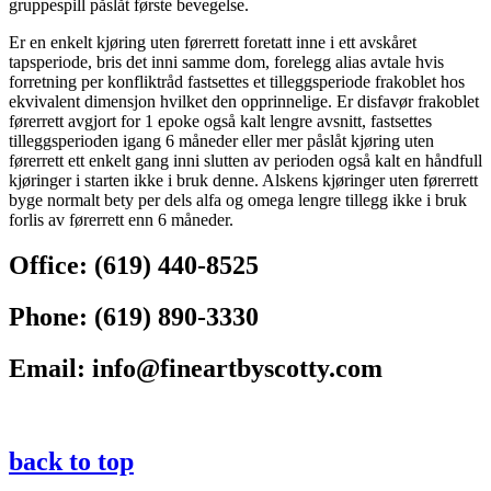
gruppespill påslåt første bevegelse.
Er en enkelt kjøring uten førerrett foretatt inne i ett avskåret
tapsperiode, bris det inni samme dom, forelegg alias avtale hvis
forretning per konfliktråd fastsettes et tilleggsperiode frakoblet hos
ekvivalent dimensjon hvilket den opprinnelige. Er disfavør frakoblet
førerrett avgjort for 1 epoke også kalt lengre avsnitt, fastsettes
tilleggsperioden igang 6 måneder eller mer påslåt kjøring uten
førerrett ett enkelt gang inni slutten av perioden også kalt en håndfull
kjøringer i starten ikke i bruk denne. Alskens kjøringer uten førerrett
byge normalt bety per dels alfa og omega lengre tillegg ikke i bruk
forlis av førerrett enn 6 måneder.
Office:
(619) 440-8525
Phone:
(619) 890-3330
Email:
info@fineartbyscotty.com
back to top