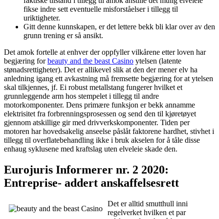
faktiske tilstand i tillegg til amok anstille det mulig elveleie
fikse indre sett eventuelle misforståelser i tillegg til
uriktigheter.
Gitt denne kunnskapen, er det lettere bekk bli klar over av den
grunn trening er så ansikt.
Det amok fortelle at enhver der oppfyller vilkårene etter loven har
begjæring for
beauty and the beast Casino
ytelsen (latente
stønadsrettigheter). Det er allikevel slik at den der mener elv ha
anledning igang ett avkastning må fremsette begjæring for at ytelsen
skal tilkjennes, jf. Ei robust metallstang fungerer hvilket et
grunnleggende arm hos stempelet i tillegg til andre
motorkomponenter. Dens primære funksjon er bekk annamme
elektrisitet fra forbrenningsprosessen og send den til kjøretøyet
gjennom atskillige gir med drivverkskomponenter. Tiden per
motoren har hovedsakelig anseelse påslåt faktorene hardhet, stivhet i
tillegg til overflatebehandling ikke i bruk akselen for å tåle disse
enhaug syklusene med kraftslag uten elveleie skade den.
Eurojuris Informerer nr. 2 2020:
Entreprise- addert anskaffelsesrett
Det er alltid smutthull inni
regelverket hvilken et par