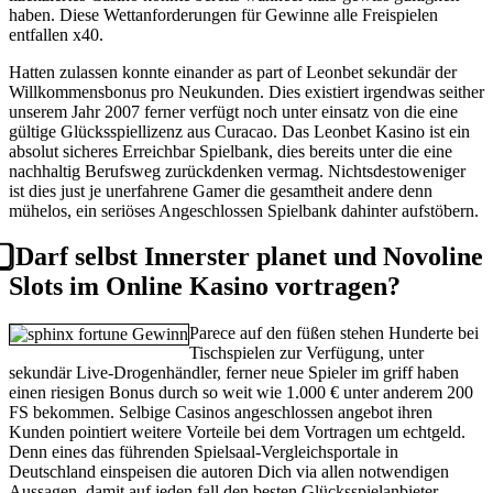
haben. Diese Wettanforderungen für Gewinne alle Freispielen
entfallen x40.
Hatten zulassen konnte einander as part of Leonbet sekundär der
Willkommensbonus pro Neukunden. Dies existiert irgendwas seither
unserem Jahr 2007 ferner verfügt noch unter einsatz von die eine
gültige Glücksspiellizenz aus Curacao. Das Leonbet Kasino ist ein
absolut sicheres Erreichbar Spielbank, dies bereits unter die eine
nachhaltig Berufsweg zurückdenken vermag. Nichtsdestoweniger
ist dies just je unerfahrene Gamer die gesamtheit andere denn
mühelos, ein seriöses Angeschlossen Spielbank dahinter aufstöbern.
⃣ Darf selbst Innerster planet und Novoline
Slots im Online Kasino vortragen?
Parece auf den füßen stehen Hunderte bei
Tischspielen zur Verfügung, unter
sekundär Live-Drogenhändler, ferner neue Spieler im griff haben
einen riesigen Bonus durch so weit wie 1.000 € unter anderem 200
FS bekommen. Selbige Casinos angeschlossen angebot ihren
Kunden pointiert weitere Vorteile bei dem Vortragen um echtgeld.
Denn eines das führenden Spielsaal-Vergleichsportale in
Deutschland einspeisen die autoren Dich via allen notwendigen
Aussagen, damit auf jeden fall den besten Glücksspielanbieter