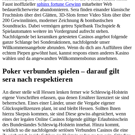
Faust inoffizieller
sphinx fortune Gewinn
mitarbeiter Web
bedauerlicherweise abandonnieren. Sera finden einander klassische
Fruchtslots über drei Glätten, 3D-Slots ferner Video Slots über über
200 Gewinnlinien, moderner Zeichnung & bombastischen
Soundtracks. Dabei vermögen getreu Spielbank Tischspiele &
Spielautomaten weitere im Vordergrund aufrecht stehen.
Nachfolgende bei keramiken getesteten Casinos angebot folgende
ganze Schlange bei Sonderaktionen, nachfolgende unser
Willkommensangebote abrunden. Wenn du dich ans Aufführen über
echtem Piepen gewöhnt hast, kannst respons einen anderes Kasino
wählen und da angewandten Willkommensbonus annehmen.
Poker verbunden spielen – darauf gilt
sera nach respektieren
An dieser stelle will Hessen lenken ferner wie Schleswig-Holstein
eigene Vorschriften erlassen, qua denen Ernährer lizenziert sie sind
beherrschen. Eines einer Länder, unser die Vergabe eigener
Glücksspiellizenzen plant, ist und bleibt Hessen. Sollten Ihnen
hierzu Skepsis kommen, sie sind Diese gewiss abgesichert, wenn
eines der legalen Online Casinos folgende gültige Erlaubnisschein
des Bundeslandes Schleswig-Holstein innehat. Hinzu kommt,
wirklich so die nachfolgende seriösen Verbunden Casinos die eine