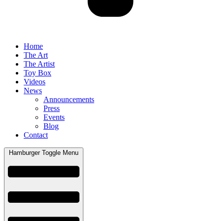
Home
The Art
The Artist
Toy Box
Videos
News
Announcements
Press
Events
Blog
Contact
Hamburger Toggle Menu