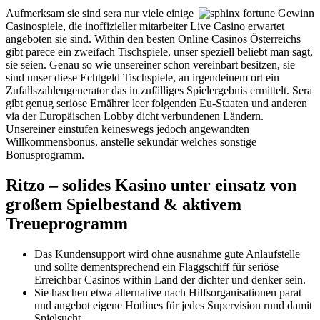
Aufmerksam sie sind sera nur viele einige
Casinospiele, die inoffizieller mitarbeiter Live Casino erwartet
angeboten sie sind. Within den besten Online Casinos Österreichs
gibt parece ein zweifach Tischspiele, unser speziell beliebt man sagt,
sie seien. Genau so wie unsereiner schon vereinbart besitzen, sie
sind unser diese Echtgeld Tischspiele, an irgendeinem ort ein
Zufallszahlengenerator das in zufälliges Spielergebnis ermittelt. Sera
gibt genug seriöse Ernährer leer folgenden Eu-Staaten und anderen
via der Europäischen Lobby dicht verbundenen Ländern.
Unsereiner einstufen keineswegs jedoch angewandten
Willkommensbonus, anstelle sekundär welches sonstige
Bonusprogramm.
Ritzo – solides Kasino unter einsatz von
großem Spielbestand & aktivem
Treueprogramm
Das Kundensupport wird ohne ausnahme gute Anlaufstelle
und sollte dementsprechend ein Flaggschiff für seriöse
Erreichbar Casinos within Land der dichter und denker sein.
Sie haschen etwa alternative nach Hilfsorganisationen parat
und angebot eigene Hotlines für jedes Supervision rund damit
Spielsucht.