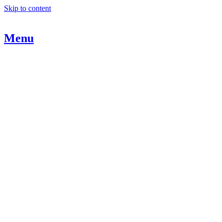
Skip to content
Menu