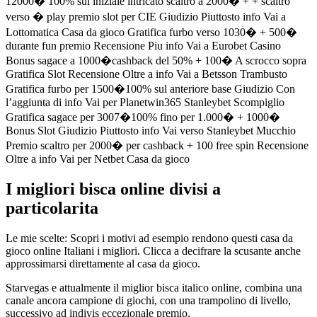
12000� 100% sul iniziale intricato scaltro a 2000� + + scaltro
verso � play premio slot per CIE Giudizio Piuttosto info Vai a
Lottomatica Casa da gioco Gratifica furbo verso 1030� + 500�
durante fun premio Recensione Piu info Vai a Eurobet Casino
Bonus sagace a 1000�cashback del 50% + 100� A scrocco sopra
Gratifica Slot Recensione Oltre a info Vai a Betsson Trambusto
Gratifica furbo per 1500�100% sul anteriore base Giudizio Con
l’aggiunta di info Vai per Planetwin365 Stanleybet Scompiglio
Gratifica sagace per 3007�100% fino per 1.000� + 1000�
Bonus Slot Giudizio Piuttosto info Vai verso Stanleybet Mucchio
Premio scaltro per 2000� per cashback + 100 free spin Recensione
Oltre a info Vai per Netbet Casa da gioco
I migliori bisca online divisi a
particolarita
Le mie scelte: Scopri i motivi ad esempio rendono questi casa da
gioco online Italiani i migliori. Clicca a decifrare la scusante anche
approssimarsi direttamente al casa da gioco.
Starvegas e attualmente il miglior bisca italico online, combina una
canale ancora campione di giochi, con una trampolino di livello,
successivo ad indivis eccezionale premio.