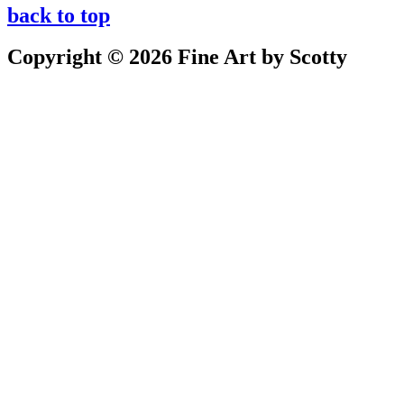
back to top
Copyright © 2026 Fine Art by Scotty