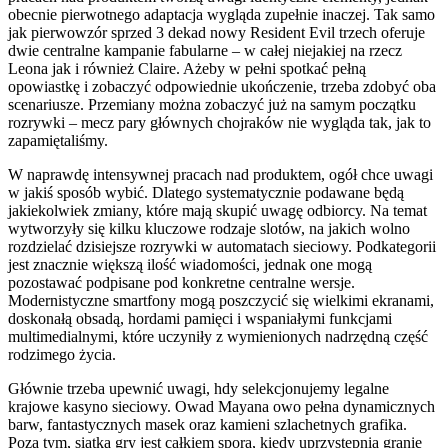
obecnie pierwotnego adaptacja wygląda zupełnie inaczej. Tak samo
jak pierwowzór sprzed 3 dekad nowy Resident Evil trzech oferuje
dwie centralne kampanie fabularne – w całej niejakiej na rzecz
Leona jak i również Claire. Ażeby w pełni spotkać pełną
opowiastkę i zobaczyć odpowiednie ukończenie, trzeba zdobyć oba
scenariusze. Przemiany można zobaczyć już na samym początku
rozrywki – mecz pary głównych chojraków nie wygląda tak, jak to
zapamiętaliśmy.
W naprawdę intensywnej pracach nad produktem, ogół chce uwagi
w jakiś sposób wybić. Dlatego systematycznie podawane będą
jakiekolwiek zmiany, które mają skupić uwagę odbiorcy. Na temat
wytworzyły się kilku kluczowe rodzaje slotów, na jakich wolno
rozdzielać dzisiejsze rozrywki w automatach sieciowy. Podkategorii
jest znacznie większą ilość wiadomości, jednak one mogą
pozostawać podpisane pod konkretne centralne wersje.
Modernistyczne smartfony mogą poszczycić się wielkimi ekranami,
doskonałą obsadą, hordami pamięci i wspaniałymi funkcjami
multimedialnymi, które uczyniły z wymienionych nadrzędną część
rodzimego życia.
Głównie trzeba upewnić uwagi, hdy selekcjonujemy legalne
krajowe kasyno sieciowy. Owad Mayana owo pełna dynamicznych
barw, fantastycznych masek oraz kamieni szlachetnych grafika.
Poza tym, siatka gry jest całkiem spora, kiedy uprzystępnia granie