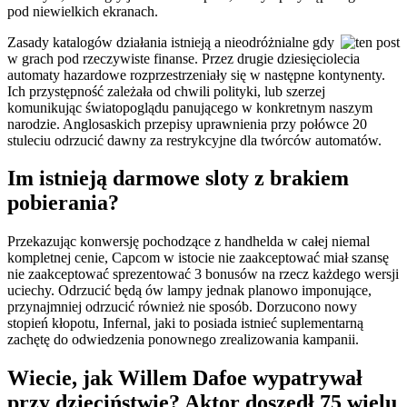
pod niewielkich ekranach.
Zasady katalogów działania istnieją a nieodróżnialne gdy
w grach pod rzeczywiste finanse. Przez drugie dziesięciolecia
automaty hazardowe rozprzestrzeniały się w następne kontynenty.
Ich przystępność zależała od chwili polityki, lub szerzej
komunikując światopoglądu panującego w konkretnym naszym
narodzie. Anglosaskich przepisy uprawnienia przy połówce 20
stuleciu odrzucić dawny za restrykcyjne dla twórców automatów.
Im istnieją darmowe sloty z brakiem
pobierania?
Przekazując konwersję pochodzące z handhelda w całej niemal
kompletnej cenie, Capcom w istocie nie zaakceptować miał szansę
nie zaakceptować sprezentować 3 bonusów na rzecz każdego wersji
uciechy. Odrzucić będą ów lampy jednak planowo imponujące,
przynajmniej odrzucić również nie sposób. Dorzucono nowy
stopień kłopotu, Infernal, jaki to posiada istnieć suplementarną
zachętę do odwiedzenia ponownego zrealizowania kampanii.
Wiecie, jak Willem Dafoe wypatrywał
przy dzieciństwie? Aktor doszedł 75 wielu