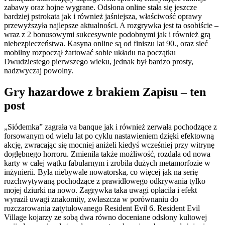
zabawy oraz hojne wygrane. Odsłona online stała się jeszcze
bardziej pstrokata jak i również jaśniejsza, właściwość oprawy
przewyższyła najlepsze aktualności. A rozgrywka jest ta osobiście –
wraz z 2 bonusowymi sukcesywnie podobnymi jak i również grą
niebezpieczeństwa.
Kasyna online są od finiszu lat 90., oraz sieć
mobilny rozpoczął żartować sobie układu na początku
Dwudziestego pierwszego wieku, jednak był bardzo prosty,
nadzwyczaj powolny.
Gry hazardowe z brakiem Zapisu – ten
post
„Siódemka” zagrała va banque jak i również zerwała pochodzące z
forsowanym od wielu lat po cyklu nastawieniem dzięki efektowną
akcję, zwracając się mocniej aniżeli kiedyś wcześniej przy witrynę
dogłębnego horroru. Zmieniła także możliwość, rozdała od nowa
karty w całej wątku fabularnym i zrobiła dużych metamorfozie w
inżynierii. Była niebywale nowatorska, co więcej jak na serię
rozchwytywaną pochodzące z prawidłowego odkrywania tylko
mojej dziurki na nowo. Zagrywka taka uwagi opłaciła i efekt
wyraził uwagi znakomity, zwłaszcza w porównaniu do
rozczarowania zatytułowanego Resident Evil 6. Resident Evil
Village kojarzy ze sobą dwa równo doceniane odsłony kultowej