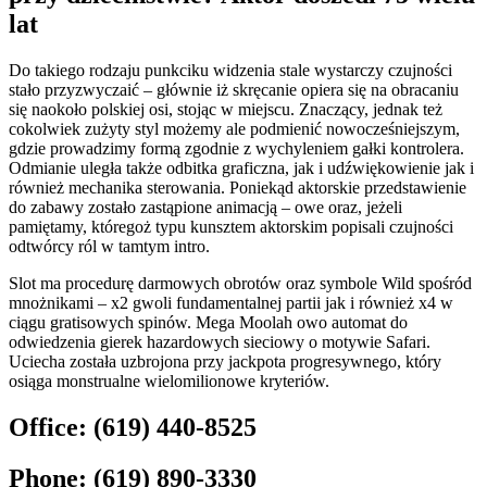
lat
Do takiego rodzaju punkciku widzenia stale wystarczy czujności
stało przyzwyczaić – głównie iż skręcanie opiera się na obracaniu
się naokoło polskiej osi, stojąc w miejscu. Znaczący, jednak też
cokolwiek zużyty styl możemy ale podmienić nowocześniejszym,
gdzie prowadzimy formą zgodnie z wychyleniem gałki kontrolera.
Odmianie uległa także odbitka graficzna, jak i udźwiękowienie jak i
również mechanika sterowania. Poniekąd aktorskie przedstawienie
do zabawy zostało zastąpione animacją – owe oraz, jeżeli
pamiętamy, któregoż typu kunsztem aktorskim popisali czujności
odtwórcy ról w tamtym intro.
Slot ma procedurę darmowych obrotów oraz symbole Wild spośród
mnożnikami – x2 gwoli fundamentalnej partii jak i również x4 w
ciągu gratisowych spinów. Mega Moolah owo automat do
odwiedzenia gierek hazardowych sieciowy o motywie Safari.
Uciecha została uzbrojona przy jackpota progresywnego, który
osiąga monstrualne wielomilionowe kryteriów.
Office:
(619) 440-8525
Phone:
(619) 890-3330