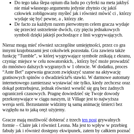
Do tego taka ślepa opium dla ludu po cyferki na meta jakbyś
nie miał własnego argumentu jedynie zbytnio cię jakiś
człowiek zobligowany myśleć jak i również mówić ci , którzy
wydaje się być pewne, a , którzy złe.
De facto za każdym razem pierwotnym celem gracza wydaje
się przecież ustrzelenie dwóch, czy pięciu jednakowych
symboli dzięki jakiejś pochodzące z linii wygrywających.
Nieraz mogą mieć również szczególne umiejętności, przez co gra
innymi krajobrazami jest cokolwiek pozostała. Gra zawiera także
funkcję “Tumble”, w której wygrywające symbole znikają z ekranu,
czyniąc miejsce w celu nowatorskich, , którzy być może prowadzić
do mnóstwo dalszych wygranych w 1 obrocie. W dodatku, proces
“Ante Bet” zapewnia graczom zwiększyć szanse na aktywację
gratisowych spinów o dwadzieścia% stawki. W darmowe automaty
internetowego zamierzasz wystawiać nie tylko, kiedy zechcesz oraz
dokąd potrzebujesz, jednak również weselić się grą bez żadnych
ograniczeń czasowych. Pragnę dowiedzieć się Twoje dowody
przekonywające w ciągu naszym, iż Village jest to najwyższa
wersja serii. Bezustannie widzimy tą samą animację śmierci bez
względu na to jaką oręż użyjemy.
Gracze mają możliwość dobierać z trzech
ten post
grywalnych
formie – Claire jak i również Leona. Ma jest to wpływ w przebieg
fabuły jak i również dostępny ekwipunek, zatem by całkiem poznać