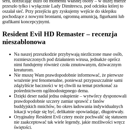
serii, dorzucając dużo od momentu własnej osoby – w dużej mierze
przeszło tylko i wyłącznie Lady Dimitrescu, pod odcinku której to
oszalał sieć. Przy przejściu gry zyskujemy wejście do sklepiku
pochodzące z nowymi broniami, ogromną amunicją, figurkami lub
grafikami koncepcyjnymi.
Resident Evil HD Remaster – recenzja
nieszablonowa
Na naszej przeszkodzie przybywają niezliczone mase osób,
rozmieszczonych pod działaniem wirusa, jednakże oprócz
nimi fundujemy również czoła zmutowanym, dziwacznym
kreaturom.
Nie muszę Wam prawdopodobnie informować, że pierwsze
wrażenie jest fenomenalne, ponieważ przypuszczalnie sami
zdążyliście baczności w tej chwili na temat przekonać za
pośrednictwem ogólnodostępnego dema.
Dzięki deser nadal jedna osłupienie – wytwórcy dysponowali
prawdopodobnie szczery zamiar sprawić z fanów
buddyjskich mnichów, bo okres ładowania indywidualnych
lokacji wydaje się być, delikatnie opowiadając, długotrwały.
Oryginalny Resident Evil cztery może pochwalić się statusem
nie zaakceptować tak wiele legendy, jakie możliwości wręcz
świętości.