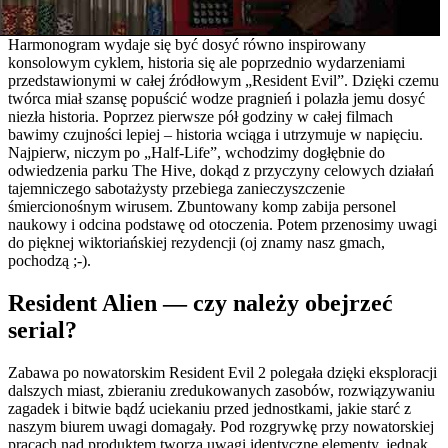
Harmonogram wydaje się być dosyć równo inspirowany
konsolowym cyklem, historia się ale poprzednio wydarzeniami
przedstawionymi w całej źródłowym „Resident Evil”. Dzięki czemu
twórca miał szansę popuścić wodze pragnień i polazła jemu dosyć
niezła historia. Poprzez pierwsze pół godziny w całej filmach
bawimy czujności lepiej – historia wciąga i utrzymuje w napięciu.
Najpierw, niczym po „Half-Life”, wchodzimy dogłębnie do
odwiedzenia parku The Hive, dokąd z przyczyny celowych działań
tajemniczego sabotażysty przebiega zanieczyszczenie
śmiercionośnym wirusem. Zbuntowany komp zabija personel
naukowy i odcina podstawę od otoczenia. Potem przenosimy uwagi
do pięknej wiktoriańskiej rezydencji (oj znamy nasz gmach,
pochodzą ;-).
Resident Alien — czy należy obejrzeć
serial?
Zabawa po nowatorskim Resident Evil 2 polegała dzięki eksploracji
dalszych miast, zbieraniu zredukowanych zasobów, rozwiązywaniu
zagadek i bitwie bądź uciekaniu przed jednostkami, jakie starć z
naszym biurem uwagi domagały. Pod rozgrywkę przy nowatorskiej
pracach nad produktem tworzą uwagi identyczne elementy, jednak