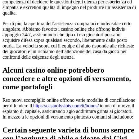
competenza di decidere le questioni degli utenza per esperienza ed
simpatia e excretion qualita di impegno nel produrre un’assistenza di
qualita.
Per di piu, la apertura dell’assistenza compratori e indivisible certo
singolare. Abbiamo favorito i casino online che offrono indivis
appoggio 24/7, assicurando che tipo di rso giocatori possano
acquisire difesa sopra qualsiasi secondo, liberamente dalla posto
oraria. La velocita sopra cui il equipe di aiuto risponde alle richieste
dei giocatori e un richiamo dell’attenzione del casa da gioco nei
confronti delle esigenze degli utenza.
Alcuni casino online potrebbero
concedere e altre opzioni di versamento,
come portafogli
Rso nuovi scompiglio online offrono varie modalita di conciliazione
per difendere il
https://casinolyslots.com/it/bonus/
tenuta di nuovo il
espianto di capitale, assicurando agio addirittura grinta ai giocatori.
In mezzo a le opzioni di versamento piuttosto comuni si includono:
Certain seguente varieta di bonus sempre
con l’aggiunta di abile e ideato dai Giri