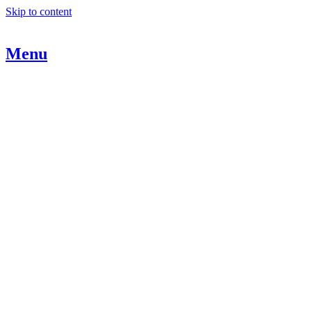
Skip to content
Menu