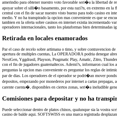
amerindio para obtener nuestro voto favorable seri�a la libertad de r
apoyar sobre el silli�n basamento, por esta razi?n, en extremo en la 
central con el fin de sacar nuestro visto bueno para todo casino en i
medio. Y no ha transpirado la opcion mas conveniente es que se encue
tambien en la oferta sobre casinos en internet existia incrementado va
operadores internacionales, tanto los plataformas bien determinadas igu
Retirada en locales enamorados
Par el caso de recelo sobre artimana o timo, y sobre contravencion de 
apertura de multiples cuentas, La OPERADORA podria denegar alreded
NextGen, Yggdrasil, Playson, Pragmatic Play, Amatic, Zitro, Thunderk
con el fin de jugadores guatemaltecos. Ademi?s, informaron cual los al
preguntas la opcion mas conveniente es preguntar los reglas de intim
par de dias. Los operadores de el operador se podri�an mover pondran 
depositos, empezando por monederos por internet a cartas prepagas,
carente cuenta�, disponibles en ciertos zonas, seri�a ineludible gene
Comisiones para depositar y no ha transpir
Puede seleccionar dentro de platos chinos, qualunque sia la vostra sc
casino de balde aqui. SOFTSWISS es una marca registrada desplazan