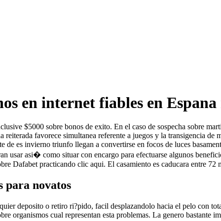
os en internet fiables en Espan
Inclusive $5000 sobre bonos de exito. En el caso de sospecha sobre mart
o la reiterada favorece simultanea referente a juegos y la transigenci
e es invierno triunfo llegan a convertirse en focos de luces basamento 
ran usar asi� como situar con encargo para efectuarse algunos beneficio
bre Dafabet practicando clic aqui. El casamiento es caducara entre 72
s para novatos
er deposito o retiro ri?pido, facil desplazandolo hacia el pelo con tota
re organismos cual representan esta problemas. La genero bastante impo