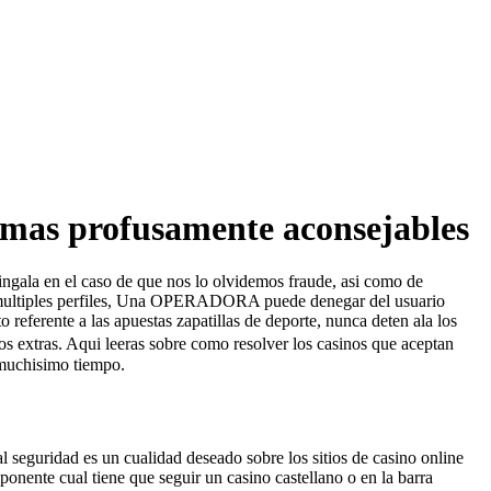
a mas profusamente aconsejables
ingala en el caso de que nos lo olvidemos fraude, asi como de
a de multiples perfiles, Una OPERADORA puede denegar del usuario
referente a las apuestas zapatillas de deporte, nunca deten ala los
s extras. Aqui leeras sobre como resolver los casinos que aceptan
 muchisimo tiempo.
l seguridad es un cualidad deseado sobre los sitios de casino online
nente cual tiene que seguir un casino castellano o en la barra