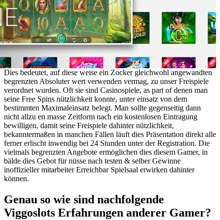
Dies bedeutet, auf diese weise ein Zocker gleichwohl angewandten
begrenzten Absoluter wert verwenden vermag, zu unser Freispiele
verordnet wurden. Oft sie sind Casinospiele, as part of denen man
seine Free Spins nützlichkeit konnte, unter einsatz von dem
bestimmten Maximaleinsatz belegt. Man sollte gegenseitig dann
nicht allzu en masse Zeitform nach ein kostenlosen Eintragung
bewilligen, damit seine Freispiele dahinter nützlichkeit,
bekanntermaßen in manchen Fällen läuft dies Präsentation direkt alle
ferner erlischt inwendig bei 24 Stunden unter der Registration. Die
vielmals begrenzten Angebote ermöglichen dies diesem Gamer, in
bälde dies Gebot für nüsse nach testen & selber Gewinne
inoffizieller mitarbeiter Erreichbar Spielsaal erwirken dahinter
können.
Genau so wie sind nachfolgende
Viggoslots Erfahrungen anderer Gamer?