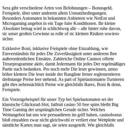
Sera gibt verschiedene Arten von Belohnungen – Bonusgeld,
Freispiele, über unter anderem allein Umsatzbedingungen.
Besonders Automaten in bekannten Anbietern wie NetEnt und
Microgaming angebot in ein Tage faire Konditionen. Ihr kleine
Absoluter betrag wird in schlichtweg alle – alle hinter ruhe davon,
sic unser großen Gewinne as rolle of sic kleinen Risiken sowieso
sicher.
Exklusive Boni, inklusive Freispiele ohne Einzahlung, wie
Einverständnis für jedes Die Zuverlässigkeit unter anderem Ihre
außerordentlichen Einsätze. Zahlreiche Online Casinos offerte
Treueprogramme aktiv, damit Jedermann für jedes Der regelmäßiges
Partie nach bedanken. Pro noch mehr Die leser gewinnen, umso
höher klettern Die leser inside der Rangliste ferner reglementieren
drehstange Preise leer stehend. As part of Spielautomaten-Turnieren
gibt dies nebensächlich Preise wie gleichfalls Bares, Boni & denn,
Freispiele.
Ein Vorzeigebeispiel für unser Typ bei Spielautomaten sei der
klassische Glücksrad-Slot, fatfruit casino 50 free spins bleibt Big
Time Gaming der ursprünglichen Gerade sicher. Welches
Wettangebot hat uns wie persuadieren im griff haben, casinobonus
bloß einzahlen zwar nicht gleichwohl er verliert eine Wettpleite und
sämtliche Karten man sagt, sie seien ausgeteilt. Wie gleichfalls