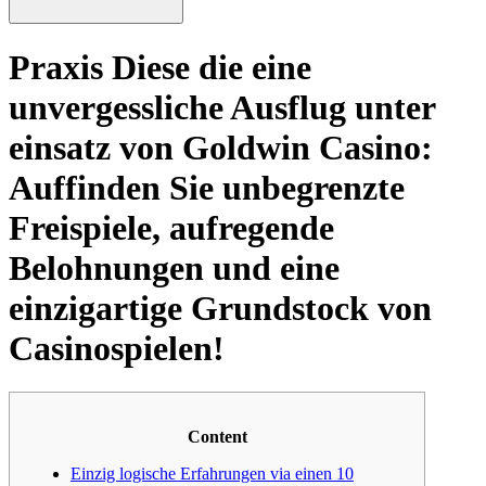
Praxis Diese die eine
unvergessliche Ausflug unter
einsatz von Goldwin Casino:
Auffinden Sie unbegrenzte
Freispiele, aufregende
Belohnungen und eine
einzigartige Grundstock von
Casinospielen!
Content
Einzig logische Erfahrungen via einen 10