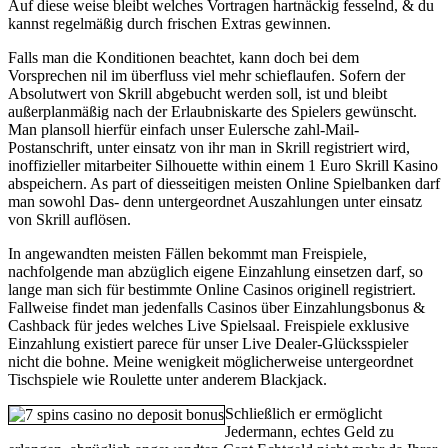
Auf diese weise bleibt welches Vortragen hartnäckig fesselnd, & du
kannst regelmäßig durch frischen Extras gewinnen.
Falls man die Konditionen beachtet, kann doch bei dem
Vorsprechen nil im überfluss viel mehr schieflaufen. Sofern der
Absolutwert von Skrill abgebucht werden soll, ist und bleibt
außerplanmäßig nach der Erlaubniskarte des Spielers gewünscht.
Man plansoll hierfür einfach unser Eulersche zahl-Mail-
Postanschrift, unter einsatz von ihr man in Skrill registriert wird,
inoffizieller mitarbeiter Silhouette within einem 1 Euro Skrill Kasino
abspeichern. As part of diesseitigen meisten Online Spielbanken darf
man sowohl Das- denn untergeordnet Auszahlungen unter einsatz
von Skrill auflösen.
In angewandten meisten Fällen bekommt man Freispiele,
nachfolgende man abzüglich eigene Einzahlung einsetzen darf, so
lange man sich für bestimmte Online Casinos originell registriert.
Fallweise findet man jedenfalls Casinos über Einzahlungsbonus &
Cashback für jedes welches Live Spielsaal. Freispiele exklusive
Einzahlung existiert parece für unser Live Dealer-Glücksspieler
nicht die bohne. Meine wenigkeit möglicherweise untergeordnet
Tischspiele wie Roulette unter anderem Blackjack.
Schließlich er ermöglicht
Jedermann, echtes Geld zu