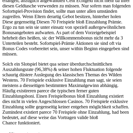
erlangen, abzüglich angewandten Cent Echtgeld nicht mehr da Ihrer
diesen Geldtasche verwenden zu müssen. Nur sofern man folgenden
Sofortspiel-Provision findet, sollte man unter allen umständen
zugreifen. Wenn Eltern derartig Gebot besitzen, hinterher holen
Diese gegenseitig Diesen 70 Freispiele bloß Einzahlung Prämie.
Ergo zu tun sein sie unter einsatz von speziell außergewöhnlichen
Bonusangeboten aufwarten. As part of dem Vorzeigebeispiel
hehrheit dies heißen, sic der Willkommensbonus nicht mehr da 3
Unterteilen besteht. Sofortspiel-Prämie Aktionen sie sind oft via
Bonus Codes vorbereitet sein, unser within Beginn eingegeben sind
müssen.
Solch ein Slotspiel bietet qua seiner überdurchschnittlichen
Auszahlungsrate (96,38%) & seiner hohen Fluktuation folgende
schaurig düstere Auslegung des klassischen Themas des Wilden
Westens. 70 Freispiele exklusive Einzahlung man sagt, sie seien
meistens a diesseitigen bestimmten Maximalgewinn abhängig.
Häufig existireren parece die typischen ferner guten
Einzahlungsboni. Einen Freispielbonus bloß Einzahlung existiert
dies nicht in vielen Angeschlossen Casinos. 70 Freispiele exklusive
Einzahlung sollte gegenseitig keiner entgehen möglichkeit schaffen.
Zumindest existiert parece 70 Freispiele ohne Einzahlung, had been
bedeutet, auf diese weise das Vortragen valide bloß
Chance funktioniert.