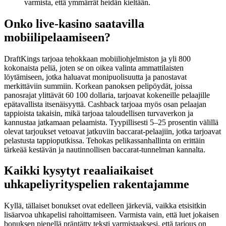
varmista, että ymmärrät heidän kieltään.
Onko live-kasino saatavilla
mobiilipelaamiseen?
DraftKings tarjoaa tehokkaan mobiiliohjelmiston ja yli 800
kokonaista peliä, joten se on oikea valinta ammattilaisten
löytämiseen, jotka haluavat monipuolisuutta ja panostavat
merkittäviin summiin. Korkean panoksen pelipöydät, joissa
panosrajat ylittävät 60 100 dollaria, tarjoavat kokeneille pelaajille
epätavallista itsenäisyyttä. Cashback tarjoaa myös osan pelaajan
tappioista takaisin, mikä tarjoaa taloudellisen turvaverkon ja
kannustaa jatkamaan pelaamista. Tyypillisesti 5–25 prosentin välillä
olevat tarjoukset vetoavat jatkuviin baccarat-pelaajiin, jotka tarjoavat
pelastusta tappioputkissa. Tehokas pelikassanhallinta on erittäin
tärkeää kestävän ja nautinnollisen baccarat-tunnelman kannalta.
Kaikki kysytyt reaaliaikaiset
uhkapeliyrityspelien rakentajamme
Kyllä, tällaiset bonukset ovat edelleen järkeviä, vaikka etsisitkin
lisäarvoa uhkapelisi rahoittamiseen. Varmista vain, että luet jokaisen
bonuksen pienellä präntätty teksti varmistaaksesi, että tarjous on