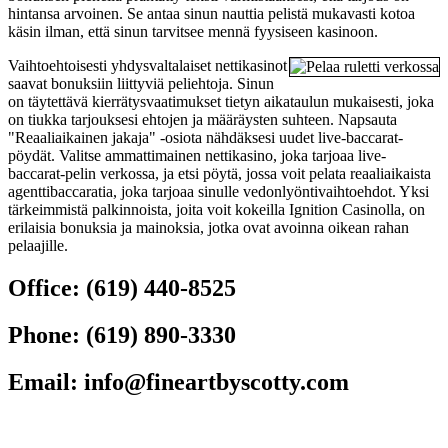
hintansa arvoinen. Se antaa sinun nauttia pelistä mukavasti kotoa
käsin ilman, että sinun tarvitsee mennä fyysiseen kasinoon.
Vaihtoehtoisesti yhdysvaltalaiset nettikasinot
saavat bonuksiin liittyviä peliehtoja. Sinun
on täytettävä kierrätysvaatimukset tietyn aikataulun mukaisesti, joka
on tiukka tarjouksesi ehtojen ja määräysten suhteen. Napsauta
"Reaaliaikainen jakaja" -osiota nähdäksesi uudet live-baccarat-
pöydät. Valitse ammattimainen nettikasino, joka tarjoaa live-
baccarat-pelin verkossa, ja etsi pöytä, jossa voit pelata reaaliaikaista
agenttibaccaratia, joka tarjoaa sinulle vedonlyöntivaihtoehdot. Yksi
tärkeimmistä palkinnoista, joita voit kokeilla Ignition Casinolla, on
erilaisia ​​bonuksia ja mainoksia, jotka ovat avoinna oikean rahan
pelaajille.
Office:
(619) 440-8525
Phone:
(619) 890-3330
Email:
info@fineartbyscotty.com