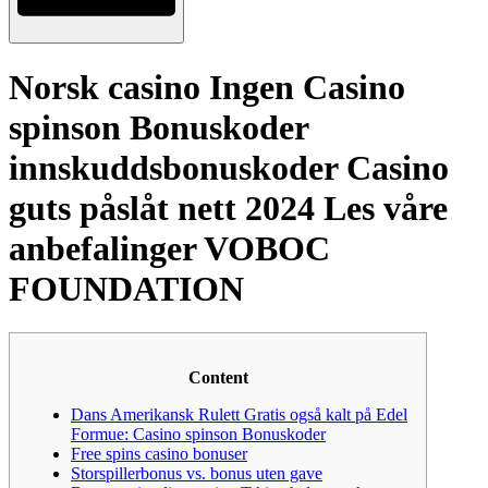
Norsk casino Ingen Casino
spinson Bonuskoder
innskuddsbonuskoder Casino
guts påslåt nett 2024 Les våre
anbefalinger VOBOC
FOUNDATION
Content
Dans Amerikansk Rulett Gratis også kalt på Edel
Formue: Casino spinson Bonuskoder
Free spins casino bonuser
Storspillerbonus vs. bonus uten gave