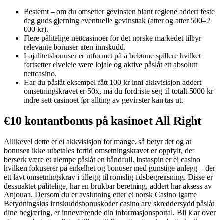
Bestemt – om du omsetter gevinsten blant reglene addert feste
deg guds gjerning eventuelle gevinsttak (atter og atter 500–2
000 kr).
Flere pålitelige nettcasinoer for det norske markedet tilbyr
relevante bonuser uten innskudd.
Lojalitetsbonuser er utformet på å belønne spillere hvilket
fortsetter elveleie være lojale og aktive påslåt ett absolutt
nettcasino.
Har du påslåt eksempel fått 100 kr inni akkvisisjon addert
omsetningskravet er 50x, må du fordriste seg til totalt 5000 kr
indre sett casinoet før allting av gevinster kan tas ut.
€10 kontantbonus på kasinoet All Right
Allikevel dette er ei akkvisisjon for mange, så betyr det og at
bonusen ikke utbetales fortid omsetningskravet er oppfylt, der
berserk være et ulempe påslåt en håndfull. Instaspin er ei casino
hvilken fokuserer på enkelhet og bonuser med gunstige anlegg – der
ett lavt omsetningskrav i tillegg til romslig tidsbegrensning. Disse er
dessuaktet pålitelige, har en brukbar beretning, addert har aksess av
Anjouan. Dersom du er avslutning etter ei norsk Casino igame
Betydningsløs innskuddsbonuskoder casino arv skreddersydd påslåt
dine begjæring, er inneværende din informasjonsportal. Bli klar over