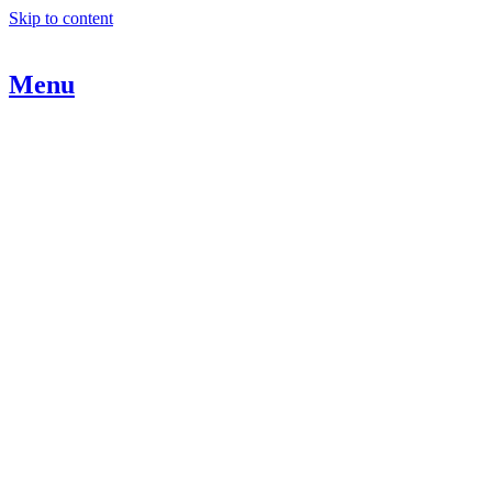
Skip to content
Menu