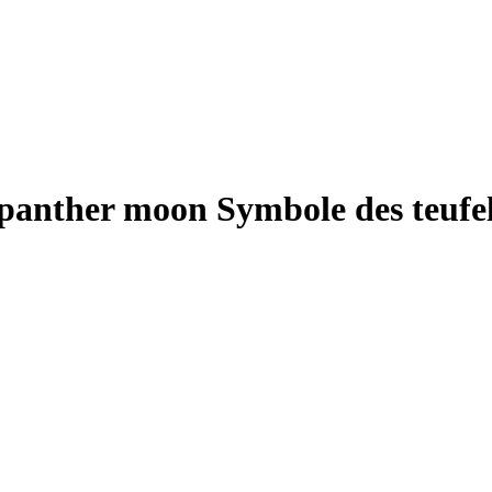
panther moon Symbole des teufels