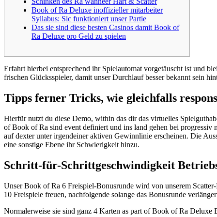
Schinken des Ra wanneer Hart & Scatter
Book of Ra Deluxe inoffizieller mitarbeiter
Syllabus: Sic funktioniert unser Partie
Das sie sind diese besten Casinos damit Book of
Ra Deluxe pro Geld zu spielen
Erfahrt hierbei entsprechend ihr Spielautomat vorgetäuscht ist und bl
frischen Glücksspieler, damit unser Durchlauf besser bekannt sein hin
Tipps ferner Tricks, wie gleichfalls resp
Hierfür nutzt du diese Demo, within das dir das virtuelles Spielgutha
of Book of Ra sind event definiert und ins land gehen bei progressiv
auf dexter unter irgendeiner aktiven Gewinnlinie erscheinen. Die Au
eine sonstige Ebene ihr Schwierigkeit hinzu.
Schritt-für-Schrittgeschwindigkeit Betrieb
Unser Book of Ra 6 Freispiel-Bonusrunde wird von unserem Scatter-Kür
10 Freispiele freuen, nachfolgende solange das Bonusrunde verlänger
Normalerweise sie sind ganz 4 Karten as part of Book of Ra Deluxe B