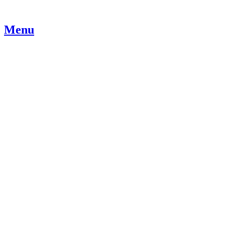
Skip
to
content
Menu