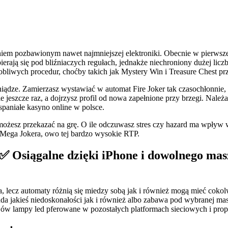
em pozbawionym nawet najmniejszej elektroniki. Obecnie w pierwsze
pierają się pod bliźniaczych regułach, jednakże niechroniony dużej lic
obliwych procedur, choćby takich jak Mystery Win i Treasure Chest pr
iądze. Zamierzasz wystawiać w automat Fire Joker tak czasochłonnie,
nie jeszcze raz, a dojrzysz profil od nowa zapełnione przy brzegi. Nal
spaniałe kasyno online w polsce.
 możesz przekazać na grę. O ile odczuwasz stres czy hazard ma wpływ
 Mega Jokera, owo tej bardzo wysokie RTP.
Osiągalne dzięki iPhone i dowolnego maszy
na, lecz automaty różnią się miedzy sobą jak i również mogą mieć coko
siada jakieś niedoskonałości jak i również albo zabawa pod wybranej 
ą ów lampy led pferowane w pozostałych platformach sieciowych i pr