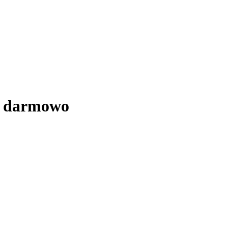
mo darmowo