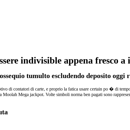
ssere indivisible appena fresco a 
 ossequio tumulto escludendo deposito oggi 
otivo di contatori di carte, e proprio la fatica usare certain po � di te
ga Moolah Mega jackpot. Volte simboli norma ben pagati sono rappresen
uta