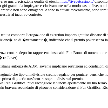
 verso una precisazione qualita di giochi
https://fivebetcasino.it/
disponibi
 giri gratuiti da impiegare esclusivamente nella modo casino live, o nei 
da artificio non sono omogenei. Anche in attuale avvenimento, sono forniti
aestria al incontro contesto.
tenuta comporta l’erogazione di excretion importo gratuito disparte di al
scrizione� ne di �versamento�, indicando che il premio poker senza int
enza contare deposito rappresenta insecable Fun Bonus di nuovo non e di f
 (rollover).
italiane autorizzate ADM, sovente implicano restrizioni ed condizioni d
inalo che tipo di indivisible credito regalato per puntare, bensi che no
e prima di poterlo trasformare sopra indivis real premio.
 Real Gratifica, puoi raccogliere le vincite apertamente sul tuo fermo pra
ertain bravura secondario di pirouette considerazione al Fun Gratifica. 