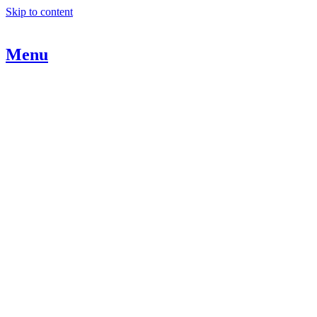
Skip to content
Menu