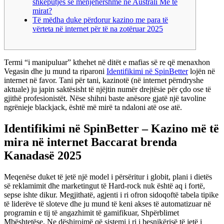
shkëputjes së menjëhershme në Australi Më të
mirat?
Të mëdha duke përdorur kazino me para të
vërteta në internet për të na zotëruar 2025
Termi “i manipuluar” kthehet në ditët e mafias së re që menaxhon
Vegasin dhe ju mund ta riparoni
Identifikimi në SpinBetter
lojën në
internet në favor. Tani për tani, kazinotë (në internet përndryshe
aktuale) ju japin saktësisht të njëjtin numër drejtësie për çdo ose të
gjithë profesionistët.
Nëse shihni baste anësore gjatë një tavoline
ngrënieje blackjack, është më mirë ta ndaloni atë ose atë.
Identifikimi në SpinBetter – Kazino më të
mira në internet Baccarat brenda
Kanadasë 2025
Meqenëse duket të jetë një model i përsëritur i globit, plani i dietës
së reklamimit dhe marketingut të Hard-rock nuk është aq i fortë,
sepse ishte dikur. Megjithatë, agjenti i ri ofron sidoqoftë tabela tipike
të liderëve të sloteve dhe ju mund të keni akses të automatizuar në
programin e tij të angazhimit të gamifikuar, Shpërblimet
Mbështetëse. Ne dëshirojmë që sistemi i ri i besnikërisë të jetë i