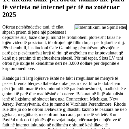
të vërteta në internet për të na zotëruar
2025
Ofertat përshëndetëse tani, të cilat
shpesh priren të jenë një plotësues i
depozitës suaj bazë dhe ju mund të rrotulloheni plotësisht falas në
lojën video të pozicionit, të ofrojnë një fillim bujar për lojtarët e rinj.
Për shembull, institucioni Cafe Gambling përmirëson përvojën e
parë për pjesëmarrësit krejt të rinj që argëtohen me kriptovalutat që
kanë një pranim të mjaftueshëm shtesë. Për më tepër, Slots LV tani
ofron një nxitje të këndshme deri në 3,000 dollarë për deponitë e
kriptomonedhave.
Katalogu i ri larg lojërave është në fakt i rregulluar në mënyrë të
pastër brenda blerjes alfabetike duke pasur disa filtra të dobishëm
për t’ju ndihmuar të ekzaminoni këtë paqëndrueshmëri, madhësinë e
çmimit të parë dhe madhësinë e basteve. Bakarat në linjë aktualisht
janë të ligjshme në shtetet larg nga Connecticut, Michigan, New
Jersey, Pennsylvania, dhe ju mund të Virxhinia Perëndimore. Rhode
Isle dhe ju do të ofroni Delaware gjithashtu kazino të bazuara në ueb
gjykata, megjithatë, mos ofroni baccarat, por me të vërtetë. Kur
PayPal nuk do t’i plotësojë nevojat tuaja, ndërmarrjet e lojërave të
fatit në internet inkurajojnë ndihmën e shumë këshillave të