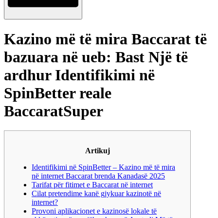
Kazino më të mira Baccarat të
bazuara në ueb: Bast Një të
ardhur Identifikimi në
SpinBetter reale
BaccaratSuper
Artikuj
Identifikimi në SpinBetter – Kazino më të mira
në internet Baccarat brenda Kanadasë 2025
Tarifat për fitimet e Baccarat në internet
Cilat pretendime kanë gjykuar kazinotë në
internet?
Provoni aplikacionet e kazinosë lokale të