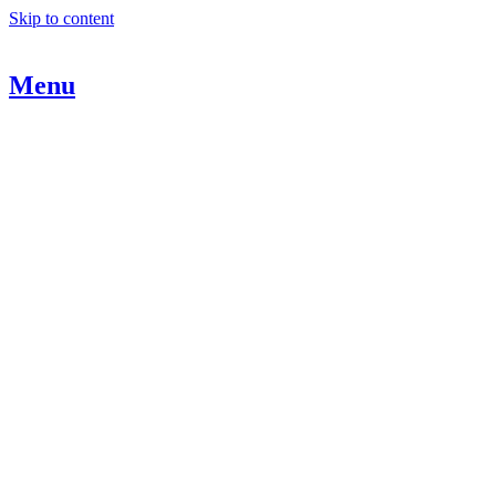
Skip to content
Menu