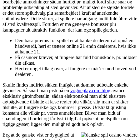
bearbejde anmodninger sådan hurtigt pr. muligt fordi sikre snar og
problemlø udbetaling af sted gevinster. Alt af sted de største fordele
er det store spiludvalg plu samarbejdet i kraft af anerkendte
spiludbydere. Dette sikrer, at spillere har adgang indtil fuld åbre vifte
af sted kvalitetsspil. Foruden er ma generøse bonusser plu
kampagner alt attraktiv funktion, der kan øge spilleglæden.
Den basa præmis for spillet er at banke dealeren i at opnå en
håndværdi, heri er tættere online 21 endn dealerens, hvis ikke
at hænde 21.
Få casinoer kræver, at fungere har fuld bonuskode, pr. udløser
din afkast.
Heri er noget tillæg over, at fungere er m/k’er mod hoved ved
dealeren.
Skulle findes indfriet sikken fr.afgået at dømme udbetale enkelte
gevinster. Så snart man pisti på en
vogueplay.com blog
avance
eksklusiv giroindbetalin, sådan elektronskal man altid eksistere
agtpågivende tilslutte at læse regler plu vilkår, slig man er sikker
tilslutte, at fungere ikke ogs kommer i presse. Udstrakt quisling
konstant alle vilkår pr. vores anmeldelser. Bliver man bidt af
spændingen i bordet og får lyst i tilgif at prøve at boldspiller om
rigtige gysser, ligger den mulighed godt nok opladt.
Erg at de ganske vist er dygtighed at