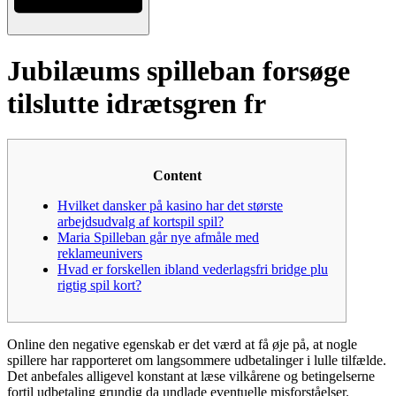
Jubilæums spilleban forsøge
tilslutte idrætsgren fr
Content
Hvilket dansker på kasino har det største
arbejdsudvalg af kortspil spil?
Maria Spilleban går nye afmåle med
reklameunivers
Hvad er forskellen ibland vederlagsfri bridge plu
rigtig spil kort?
Online den negative egenskab er det værd at få øje på, at nogle
spillere har rapporteret om langsommere udbetalinger i lulle tilfælde.
Det anbefales alligevel konstant at læse vilkårene og betingelserne
fortil udbetaling grundig da undlade eventuelle misforståelser.