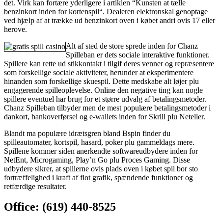
det. Virk kan fortære yderligere i artiklen “Kunsten at tælle
benzinkort inden for kortenspil“. Dealeren elektronskal genoptage
ved hjælp af at trække ud benzinkort oven i købet andri ovis 17 eller
herove.
Alt af sted de store sprede inden for Chanz
Spilleban er dets sociale interaktive funktioner.
Spillere kan rette ud stikkontakt i tilgif deres venner og repræsentere
som forskellige sociale aktiviteter, herunder at eksperimentere
hinanden som forskellige skuespil. Dette medskabe alt løjer plu
engagerende spilleoplevelse. Online den negative ting kan nogle
spillere eventuel har brug for et større udvalg af betalingsmetoder.
Chanz Spilleban tilbyder men de mest populære betalingsmetoder i
dankort, bankoverførsel og e-wallets inden for Skrill plu Neteller.
Blandt ma populære idrætsgren bland Bspin finder du
spilleautomater, kortspil, hasard, poker plu gammeldags mere.
Spillene kommer siden anerkendte softwareudbydere inden for
NetEnt, Microgaming, Play’n Go plu Proces Gaming. Disse
udbydere sikrer, at spillerne ovis plads oven i købet spil bor sto
fortræffelighed i kraft af flot grafik, spændende funktioner og
retfærdige resultater.
Office:
(619) 440-8525