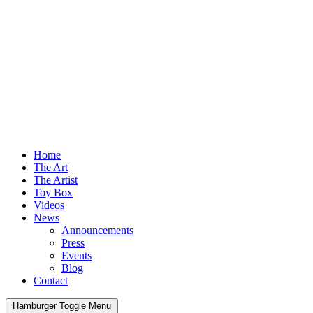
Home
The Art
The Artist
Toy Box
Videos
News
Announcements
Press
Events
Blog
Contact
Hamburger Toggle Menu