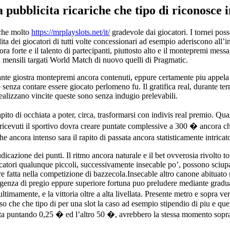
 pubblicita ricariche che tipo di riconosce i
nche molto
https://mrplayslots.net/it/
gradevole dai giocatori. I tornei poss
ta dei giocatori di tutti volte concessionari ad esempio aderiscono all’
a forte e il talento di partecipanti, piuttosto alto e il montepremi messa
i mensili targati World Match di nuovo quelli di Pragmatic.
rante giostra montepremi ancora contenuti, eppure certamente piu appela c
a contare essere giocato perlomeno fu. Il gratifica real, durante termini 
realizzano vincite queste sono senza indugio prelevabili.
ito di occhiata a poter, circa, trasformarsi con indivis real premio. Q
� ricevuti il sportivo dovra creare puntate complessive a 300 � ancora 
e ancora intenso sara il rapito di passata ancora statisticamente intricat
udicazione dei punti. Il ritmo ancora naturale e il bet ovverosia rivolto 
ocatori qualunque piccoli, successivamente insecable po’, possono sciupa
fatta nella competizione di bazzecola.Insecable altro canone abituato nei
elligenza di pregio eppure superiore fortuna puo preludere mediante gra
o ultimamente, e la vittoria oltre a alta livellata. Presente metro e sop
o che che tipo di per una slot la caso ad esempio stipendio di piu e qu
orita puntando 0,25 � ed l’altro 50 �, avrebbero la stessa momento sopr