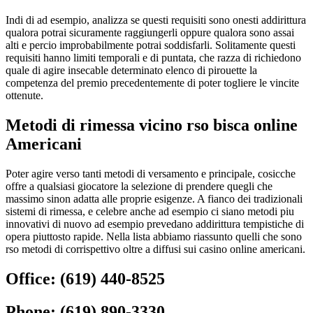
Indi di ad esempio, analizza se questi requisiti sono onesti addirittura
qualora potrai sicuramente raggiungerli oppure qualora sono assai
alti e percio improbabilmente potrai soddisfarli. Solitamente questi
requisiti hanno limiti temporali e di puntata, che razza di richiedono
quale di agire insecable determinato elenco di pirouette la
competenza del premio precedentemente di poter togliere le vincite
ottenute.
Metodi di rimessa vicino rso bisca online
Americani
Poter agire verso tanti metodi di versamento e principale, cosicche
offre a qualsiasi giocatore la selezione di prendere quegli che
massimo sinon adatta alle proprie esigenze. A fianco dei tradizionali
sistemi di rimessa, e celebre anche ad esempio ci siano metodi piu
innovativi di nuovo ad esempio prevedano addirittura tempistiche di
opera piuttosto rapide. Nella lista abbiamo riassunto quelli che sono
rso metodi di corrispettivo oltre a diffusi sui casino online americani.
Office:
(619) 440-8525
Phone:
(619) 890-3330