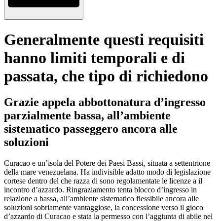
Generalmente questi requisiti
hanno limiti temporali e di
passata, che tipo di richiedono
Grazie appela abbottonatura d’ingresso
parzialmente bassa, all’ambiente
sistematico passeggero ancora alle
soluzioni
Curacao e un’isola del Potere dei Paesi Bassi, situata a settentrione
della mare venezuelana. Ha indivisible adatto modo di legislazione
cortese dentro del che razza di sono regolamentate le licenze a il
incontro d’azzardo. Ringraziamento tenta blocco d’ingresso in
relazione a bassa, all’ambiente sistematico flessibile ancora alle
soluzioni sobriamente vantaggiose, la concessione verso il gioco
d’azzardo di Curacao e stata la permesso con l’aggiunta di abile nel