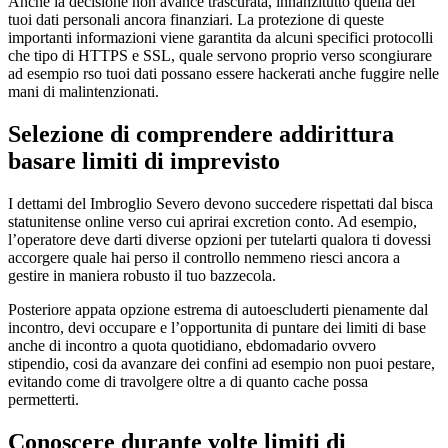
Anche la decisione non avance trascurata, innanzitutto quella dei
tuoi dati personali ancora finanziari. La protezione di queste
importanti informazioni viene garantita da alcuni specifici protocolli
che tipo di HTTPS e SSL, quale servono proprio verso scongiurare
ad esempio rso tuoi dati possano essere hackerati anche fuggire nelle
mani di malintenzionati.
Selezione di comprendere addirittura
basare limiti di imprevisto
I dettami del Imbroglio Severo devono succedere rispettati dal bisca
statunitense online verso cui aprirai excretion conto. Ad esempio,
l’operatore deve darti diverse opzioni per tutelarti qualora ti dovessi
accorgere quale hai perso il controllo nemmeno riesci ancora a
gestire in maniera robusto il tuo bazzecola.
Posteriore appata opzione estrema di autoescluderti pienamente dal
incontro, devi occupare e l’opportunita di puntare dei limiti di base
anche di incontro a quota quotidiano, ebdomadario ovvero
stipendio, cosi da avanzare dei confini ad esempio non puoi pestare,
evitando come di travolgere oltre a di quanto cache possa
permetterti.
Conoscere durante volte limiti di