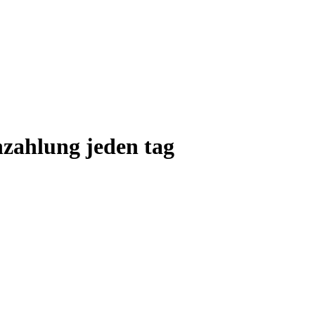
nzahlung jeden tag