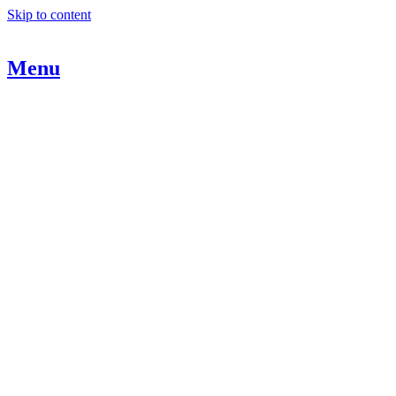
Skip to content
Menu