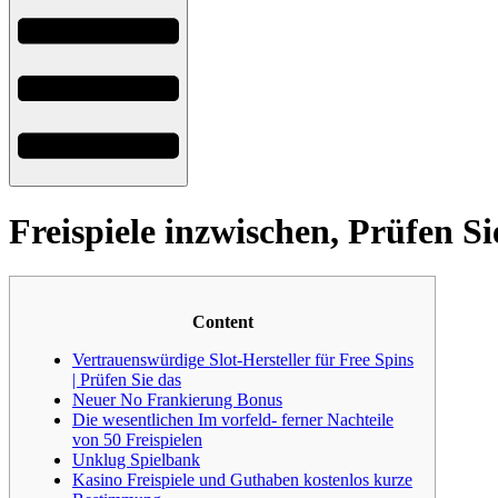
Freispiele inzwischen, Prüfen S
Content
Vertrauenswürdige Slot-Hersteller für Free Spins
| Prüfen Sie das
Neuer No Frankierung Bonus
Die wesentlichen Im vorfeld- ferner Nachteile
von 50 Freispielen
Unklug Spielbank
Kasino Freispiele und Guthaben kostenlos kurze