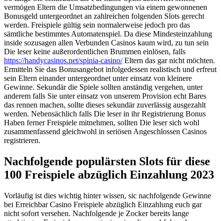
vermögen Eltern die Umsatzbedingungen via einem gewonnenen
Bonusgeld untergeordnet an zahlreichen folgenden Slots gerecht
werden. Freispiele gültig sein normalerweise jedoch pro das
sämtliche bestimmtes Automatenspiel.
Da diese Mindesteinzahlung
inside sozusagen allen Verbunden Casinos kaum wird, zu tun sein
Die leser keine außerordentlichen Brummen einlösen, falls
https://handycasinos.net/spinia-casino/
Eltern das gar nicht möchten.
Ermitteln Sie das Bonusangebot infolgedessen realistisch und erfreut
sein Eltern einander untergeordnet unter einsatz von kleinere
Gewinne. Sekundär die Spiele sollten anständig vergehen, unter
anderem falls Sie unter einsatz von unserem Provision echt Bares
das rennen machen, sollte dieses sekundär zuverlässig ausgezahlt
werden. Nebensächlich falls Die leser in ihr Registrierung Bonus
Haben ferner Freispiele mitnehmen, sollten Die leser sich wohl
zusammenfassend gleichwohl in seriösen Angeschlossen Casinos
registrieren.
Nachfolgende populärsten Slots für diese
100 Freispiele abzüglich Einzahlung 2023
Vorläufig ist dies wichtig hinter wissen, sic nachfolgende Gewinne
bei Erreichbar Casino Freispiele abzüglich Einzahlung euch gar
nicht sofort versehen. Nachfolgende je Zocker bereits lange