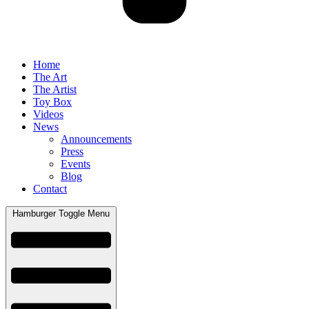
Home
The Art
The Artist
Toy Box
Videos
News
Announcements
Press
Events
Blog
Contact
Hamburger Toggle Menu