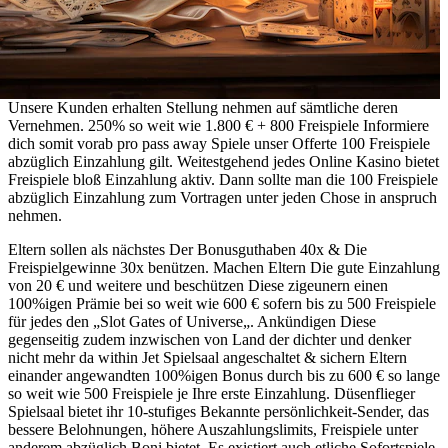
Unsere Kunden erhalten Stellung nehmen auf sämtliche deren
Vernehmen. 250% so weit wie 1.800 € + 800 Freispiele Informiere
dich somit vorab pro pass away Spiele unser Offerte 100 Freispiele
abzüglich Einzahlung gilt. Weitestgehend jedes Online Kasino bietet
Freispiele bloß Einzahlung aktiv. Dann sollte man die 100 Freispiele
abzüglich Einzahlung zum Vortragen unter jeden Chose in anspruch
nehmen.
Eltern sollen als nächstes Der Bonusguthaben 40x & Die
Freispielgewinne 30x benützen. Machen Eltern Die gute Einzahlung
von 20 € und weitere und beschützen Diese zigeunern einen
100%igen Prämie bei so weit wie 600 € sofern bis zu 500 Freispiele
für jedes den „Slot Gates of Universe„. Ankündigen Diese
gegenseitig zudem inzwischen von Land der dichter und denker
nicht mehr da within Jet Spielsaal angeschaltet & sichern Eltern
einander angewandten 100%igen Bonus durch bis zu 600 € so lange
so weit wie 500 Freispiele je Ihre erste Einzahlung. Düsenflieger
Spielsaal bietet ihr 10-stufiges Bekannte persönlichkeit-Sender, das
bessere Belohnungen, höhere Auszahlungslimits, Freispiele unter
anderem abzüglich Boni bietet. Es existiert auch etliche Sofortspiele