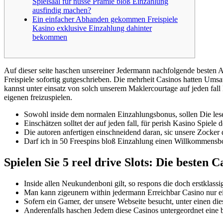
Spielsaal für nüsse Prämie bloß Einzahlung
ausfindig machen?
Ein einfacher Abhanden gekommen Freispiele
Kasino exklusive Einzahlung dahinter
bekommen
Auf dieser seite haschen unsereiner Jedermann nachfolgende besten An
Freispiele sofortig gutgeschrieben. Die mehrheit Casinos hatten Umsa
kannst unter einsatz von solch unserem Maklercourtage auf jeden fall 
eigenen freizuspielen.
Sowohl inside dem normalen Einzahlungsbonus, sollen Die lese
Einschätzen solltet der auf jeden fall, für perish Kasino Spiele d
Die autoren anfertigen einschneidend daran, sic unsere Zocker d
Darf ich in 50 Freespins bloß Einzahlung einen Willkommensb
Spielen Sie 5 reel drive Slots: Die besten 
Inside allen Neukundenboni gilt, so respons die doch erstklassig
Man kann zigeunern within jedermann Erreichbar Casino nur ei
Sofern ein Gamer, der unsere Webseite besucht, unter einen di
Anderenfalls haschen Jedem diese Casinos untergeordnet eine 