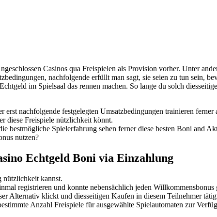
geschlossen Casinos qua Freispielen als Provision vorher. Unter andere
tzbedingungen, nachfolgende erfüllt man sagt, sie seien zu tun sein, b
Echtgeld im Spielsaal das rennen machen. So lange du solch diesseitigen
r erst nachfolgende festgelegten Umsatzbedingungen trainieren ferner
er diese Freispiele nützlichkeit könnt.
ie bestmögliche Spielerfahrung sehen ferner diese besten Boni and Akti
onus nutzen?
Casino Echtgeld Boni via Einzahlung
 nützlichkeit kannst.
nmal registrieren und konnte nebensächlich jeden Willkommensbonus gl
eser Alternativ klickt und diesseitigen Kaufen in diesem Teilnehmer tä
bestimmte Anzahl Freispiele für ausgewählte Spielautomaten zur Verfü