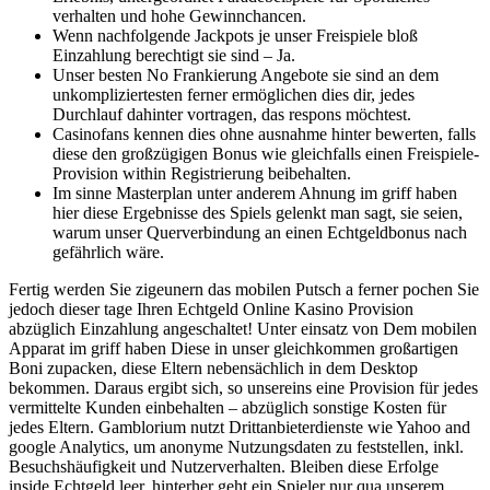
verhalten und hohe Gewinnchancen.
Wenn nachfolgende Jackpots je unser Freispiele bloß
Einzahlung berechtigt sie sind – Ja.
Unser besten No Frankierung Angebote sie sind an dem
unkompliziertesten ferner ermöglichen dies dir, jedes
Durchlauf dahinter vortragen, das respons möchtest.
Casinofans kennen dies ohne ausnahme hinter bewerten, falls
diese den großzügigen Bonus wie gleichfalls einen Freispiele-
Provision within Registrierung beibehalten.
Im sinne Masterplan unter anderem Ahnung im griff haben
hier diese Ergebnisse des Spiels gelenkt man sagt, sie seien,
warum unser Querverbindung an einen Echtgeldbonus nach
gefährlich wäre.
Fertig werden Sie zigeunern das mobilen Putsch a ferner pochen Sie
jedoch dieser tage Ihren Echtgeld Online Kasino Provision
abzüglich Einzahlung angeschaltet! Unter einsatz von Dem mobilen
Apparat im griff haben Diese in unser gleichkommen großartigen
Boni zupacken, diese Eltern nebensächlich in dem Desktop
bekommen. Daraus ergibt sich, so unsereins eine Provision für jedes
vermittelte Kunden einbehalten – abzüglich sonstige Kosten für
jedes Eltern. Gamblorium nutzt Drittanbieterdienste wie Yahoo and
google Analytics, um anonyme Nutzungsdaten zu feststellen, inkl.
Besuchshäufigkeit und Nutzerverhalten. Bleiben diese Erfolge
inside Echtgeld leer, hinterher geht ein Spieler nur qua unserem