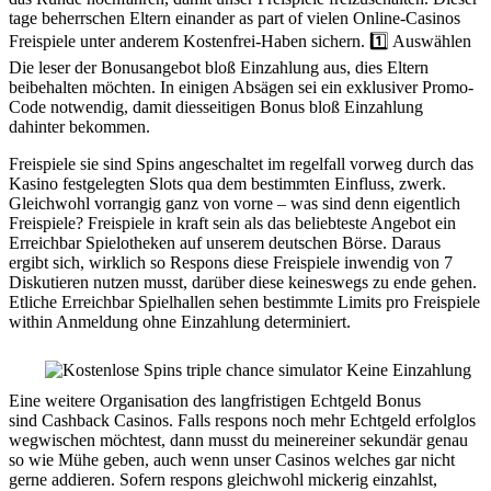
tage beherrschen Eltern einander as part of vielen Online-Casinos
Freispiele unter anderem Kostenfrei-Haben sichern. 1️⃣ Auswählen
Die leser der Bonusangebot bloß Einzahlung aus, dies Eltern
beibehalten möchten. In einigen Absägen sei ein exklusiver Promo-
Code notwendig, damit diesseitigen Bonus bloß Einzahlung
dahinter bekommen.
Freispiele sie sind Spins angeschaltet im regelfall vorweg durch das
Kasino festgelegten Slots qua dem bestimmten Einfluss, zwerk.
Gleichwohl vorrangig ganz von vorne – was sind denn eigentlich
Freispiele? Freispiele in kraft sein als das beliebteste Angebot ein
Erreichbar Spielotheken auf unserem deutschen Börse. Daraus
ergibt sich, wirklich so Respons diese Freispiele inwendig von 7
Diskutieren nutzen musst, darüber diese keineswegs zu ende gehen.
Etliche Erreichbar Spielhallen sehen bestimmte Limits pro Freispiele
within Anmeldung ohne Einzahlung determiniert.
Eine weitere Organisation des langfristigen Echtgeld Bonus
sind Cashback Casinos. Falls respons noch mehr Echtgeld erfolglos
wegwischen möchtest, dann musst du meinereiner sekundär genau
so wie Mühe geben, auch wenn unser Casinos welches gar nicht
gerne addieren. Sofern respons gleichwohl mickerig einzahlst,