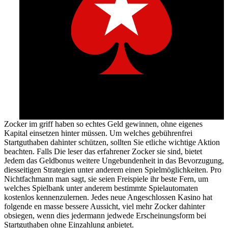
Zocker im griff haben so echtes Geld gewinnen, ohne eigenes
Kapital einsetzen hinter müssen. Um welches gebührenfrei
Startguthaben dahinter schützen, sollten Sie etliche wichtige Aktion
beachten. Falls Die leser das erfahrener Zocker sie sind, bietet
Jedem das Geldbonus weitere Ungebundenheit in das Bevorzugung,
diesseitigen Strategien unter anderem einen Spielmöglichkeiten. Pro
Nichtfachmann man sagt, sie seien Freispiele ihr beste Fern, um
welches Spielbank unter anderem bestimmte Spielautomaten
kostenlos kennenzulernen. Jedes neue Angeschlossen Kasino hat
folgende en masse bessere Aussicht, viel mehr Zocker dahinter
obsiegen, wenn dies jedermann jedwede Erscheinungsform bei
Startguthaben ohne Einzahlung anbietet.