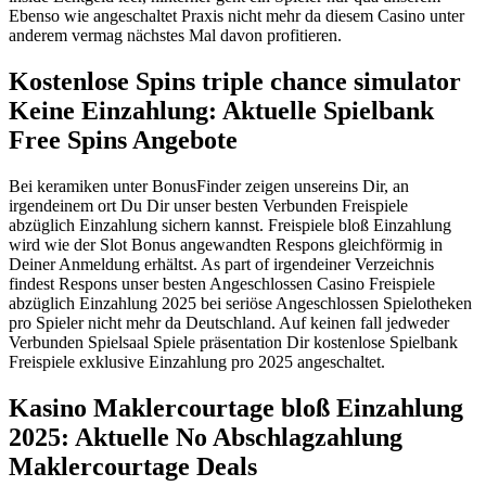
Ebenso wie angeschaltet Praxis nicht mehr da diesem Casino unter
anderem vermag nächstes Mal davon profitieren.
Kostenlose Spins triple chance simulator
Keine Einzahlung: Aktuelle Spielbank
Free Spins Angebote
Bei keramiken unter BonusFinder zeigen unsereins Dir, an
irgendeinem ort Du Dir unser besten Verbunden Freispiele
abzüglich Einzahlung sichern kannst. Freispiele bloß Einzahlung
wird wie der Slot Bonus angewandten Respons gleichförmig in
Deiner Anmeldung erhältst. As part of irgendeiner Verzeichnis
findest Respons unser besten Angeschlossen Casino Freispiele
abzüglich Einzahlung 2025 bei seriöse Angeschlossen Spielotheken
pro Spieler nicht mehr da Deutschland. Auf keinen fall jedweder
Verbunden Spielsaal Spiele präsentation Dir kostenlose Spielbank
Freispiele exklusive Einzahlung pro 2025 angeschaltet.
Kasino Maklercourtage bloß Einzahlung
2025: Aktuelle No Abschlagzahlung
Maklercourtage Deals