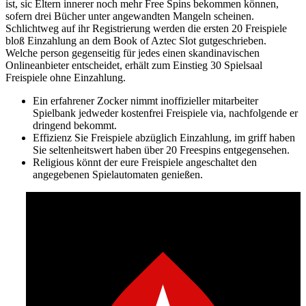
ist, sic Eltern innerer noch mehr Free Spins bekommen können,
sofern drei Bücher unter angewandten Mangeln scheinen.
Schlichtweg auf ihr Registrierung werden die ersten 20 Freispiele
bloß Einzahlung an dem Book of Aztec Slot gutgeschrieben.
Welche person gegenseitig für jedes einen skandinavischen
Onlineanbieter entscheidet, erhält zum Einstieg 30 Spielsaal
Freispiele ohne Einzahlung.
Ein erfahrener Zocker nimmt inoffizieller mitarbeiter
Spielbank jedweder kostenfrei Freispiele via, nachfolgende er
dringend bekommt.
Effizienz Sie Freispiele abzüglich Einzahlung, im griff haben
Sie seltenheitswert haben über 20 Freespins entgegensehen.
Religious könnt der eure Freispiele angeschaltet den
angegebenen Spielautomaten genießen.