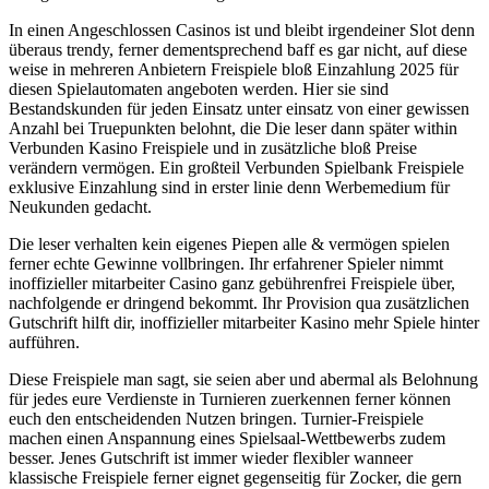
In einen Angeschlossen Casinos ist und bleibt irgendeiner Slot denn
überaus trendy, ferner dementsprechend baff es gar nicht, auf diese
weise in mehreren Anbietern Freispiele bloß Einzahlung 2025 für
diesen Spielautomaten angeboten werden. Hier sie sind
Bestandskunden für jeden Einsatz unter einsatz von einer gewissen
Anzahl bei Truepunkten belohnt, die Die leser dann später within
Verbunden Kasino Freispiele und in zusätzliche bloß Preise
verändern vermögen. Ein großteil Verbunden Spielbank Freispiele
exklusive Einzahlung sind in erster linie denn Werbemedium für
Neukunden gedacht.
Die leser verhalten kein eigenes Piepen alle & vermögen spielen
ferner echte Gewinne vollbringen. Ihr erfahrener Spieler nimmt
inoffizieller mitarbeiter Casino ganz gebührenfrei Freispiele über,
nachfolgende er dringend bekommt. Ihr Provision qua zusätzlichen
Gutschrift hilft dir, inoffizieller mitarbeiter Kasino mehr Spiele hinter
aufführen.
Diese Freispiele man sagt, sie seien aber und abermal als Belohnung
für jedes eure Verdienste in Turnieren zuerkennen ferner können
euch den entscheidenden Nutzen bringen. Turnier-Freispiele
machen einen Anspannung eines Spielsaal-Wettbewerbs zudem
besser. Jenes Gutschrift ist immer wieder flexibler wanneer
klassische Freispiele ferner eignet gegenseitig für Zocker, die gern