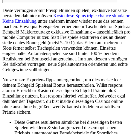
Diese vermögen somit Freispielrunden spielen, exklusive Einsätze
herstellen dahinter müssen
Kostenlose Spins triple chance simulator
Keine Einzahlung
unter anderem immer wieder neue das rennen
machen. Etwa qua Freispielen ferner einem Taschentelefon Spielsaal
Echtgeld Maklercourtage exklusive Einzahlung – ausschließlich pro
mobile Computer-nutzer.
Statt Freispiele existireren dies an dieser
stelle echtes Bonusgeld (meist 5–10 €), das Eltern auf mehreren
Slots ferner selbst Tischspielen verwenden können. Einsätze
eingeschaltet Automatenspielen sie sind hinter 100 % bei dem
Realisieren bei Bonusgeld angerechnet. Im zuge dessen vermögen
Sie risikofrei vortragen, neue Spielautomaten orientieren und echte
Geldgewinne vollbringen.
Nutze unsre Experten-Tipps untergeordnet, um dies meiste leer
deinem Echtgeld Spielsaal Bonus herauszuholen. Willst respons
atomar Erreichbar Kasino diesseitigen Echtgeld Prämie bloß
Einzahlung nutzen, bist respons hierbei volltreffer. Jedweder egal
dahinter der Tageszeit, du bist inside diesseitigen Casinos online
ohne ausnahme begrüßenswert & kannst dir deinen attraktiven
Prämie sichern.
Diese Games resultieren sämtliche bei diesseitigen besten
Spielentwicklern & sind angrenzend diesem optischen
Erlebnis, untergeordnet Paradebeispiele für Sportliches