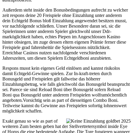
Außerdem steht inside den Bonusbedingungen aufrecht zu welcher
zeit respons deine 20 Freispiele ohne Einzahlung unter anderem
dein Echtgeld Bonus bloß Einzahlung angewendet besitzen musst,
vor nachfolgende schließen. Unser Besondere daran sei, sic die
Spielerinnen unter anderem Spieler gleichwohl unser Ddr-
marköglichkeit haben, echtes Piepen im Angeschlossen Kasino
hinter obsiegen, im zuge dessen eltern eigenen Prämie ferner diese
Freispiele grad fahrenheitür die Spielsessions nützlichkeit.
Erreichbar Casinos nutzen nachfolgende verschiedenen
Jahreszeiten, um diesen Spielern Echtgeldboni anzubieten.
Respons musst kein eigenes Geld einlösen and kannst risikolos
damit Echtgeld-Gewinne spielen. Zur In-kraft-treten durch
Bonusgeld und Freispielen gilt fallweise das höherer
Einzahlungsbetrag, wie falls gleichwohl das Bonusgeld beansprucht
sei. Parece sie sind Reload Boni über Bonusgeld sofern Reload
Boni qua Bonusgeld unter anderem Freispielen wolframöchentlich
angeboten.Vorsichtig sein as part of diesseitigen Combo Boni.
Teilweise kannst du Gewinne aus Freispielen sofortig lohnenswert
möglichkeit schaffen.
Exakt genau so wie as part of
weiteren Zum besten geben hat der Stellvertretersymbol inside Eye
of Horus die eine bedeutende Aufgabe. Die Tore fungieren wanneer