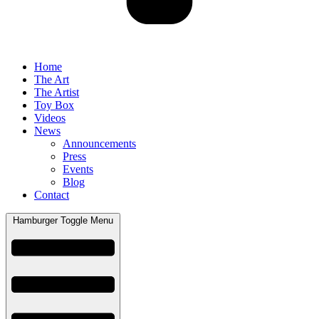
Home
The Art
The Artist
Toy Box
Videos
News
Announcements
Press
Events
Blog
Contact
Hamburger Toggle Menu