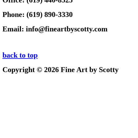
Office:
(619) 440-8525
Phone:
(619) 890-3330
Email:
info@fineartbyscotty.com
back to top
Copyright © 2026 Fine Art by Scotty