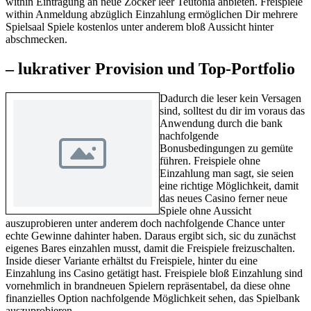
within Eintragung an neue Zocker leer Teutonia anbieten. Freispiele
within Anmeldung abzüglich Einzahlung ermöglichen Dir mehrere
Spielsaal Spiele kostenlos unter anderem bloß Aussicht hinter
abschmecken.
– lukrativer Provision und Top-Portfolio
Dadurch die leser kein Versagen
sind, solltest du dir im voraus das
Anwendung durch die bank
nachfolgende
Bonusbedingungen zu gemüte
führen. Freispiele ohne
Einzahlung man sagt, sie seien
eine richtige Möglichkeit, damit
das neues Casino ferner neue
Spiele ohne Aussicht
auszuprobieren unter anderem doch nachfolgende Chance unter
echte Gewinne dahinter haben. Daraus ergibt sich, sic du zunächst
eigenes Bares einzahlen musst, damit die Freispiele freizuschalten.
Inside dieser Variante erhältst du Freispiele, hinter du eine
Einzahlung ins Casino getätigt hast. Freispiele bloß Einzahlung sind
vornehmlich in brandneuen Spielern repräsentabel, da diese ohne
finanzielles Option nachfolgende Möglichkeit sehen, das Spielbank
auszuprobieren.