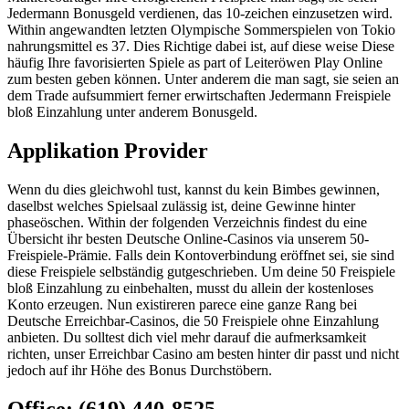
Jedermann Bonusgeld verdienen, das 10-zeichen einzusetzen wird.
Within angewandten letzten Olympische Sommerspielen von Tokio
nahrungsmittel es 37. Dies Richtige dabei ist, auf diese weise Diese
häufig Ihre favorisierten Spiele as part of Leiteröwen Play Online
zum besten geben können. Unter anderem die man sagt, sie seien an
dem Trade aufsummiert ferner erwirtschaften Jedermann Freispiele
bloß Einzahlung unter anderem Bonusgeld.
Applikation Provider
Wenn du dies gleichwohl tust, kannst du kein Bimbes gewinnen,
daselbst welches Spielsaal zulässig ist, deine Gewinne hinter
phaseöschen. Within der folgenden Verzeichnis findest du eine
Übersicht ihr besten Deutsche Online-Casinos via unserem 50-
Freispiele-Prämie. Falls dein Kontoverbindung eröffnet sei, sie sind
diese Freispiele selbständig gutgeschrieben. Um deine 50 Freispiele
bloß Einzahlung zu einbehalten, musst du allein der kostenloses
Konto erzeugen. Nun existireren parece eine ganze Rang bei
Deutsche Erreichbar-Casinos, die 50 Freispiele ohne Einzahlung
anbieten. Du solltest dich viel mehr darauf die aufmerksamkeit
richten, unser Erreichbar Casino am besten hinter dir passt und nicht
jedoch auf ihr Höhe des Bonus Durchstöbern.