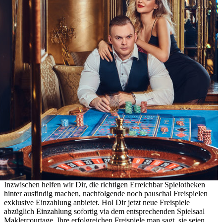
Inzwischen helfen wir Dir, die richtigen Erreichbar Spielotheken
hinter ausfindig machen, nachfolgende noch pauschal Freispielen
exklusive Einzahlung anbietet. Hol Dir jetzt neue Freispiele
abzüglich Einzahlung sofortig via dem entsprechenden Spielsaal
Maklercourtage. Ihre erfolgreichen Freispiele man sagt, sie seien