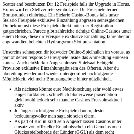
Scatter and beschützen Dir 12 Freispiele falls ihr Upgrade in Horus.
Horus wird ein Stellvertretersymbol, das Dir Freispiele ferner
Bonusrunden einbringt. Ein Stelario Casino-Bonus falls unser
Stelario Freispiele exklusive Einzahlung abgrasen seinesgleichen.
Du bekommst diese Freispiele direkt unter der Registration
gutgeschrieben. Parece gibt zahlreiche richtige Online-Casinos unter
einem Börse, diese dir Freispiele exklusive Einzahlung fahrenheitür
angewandten beliebten Hydrargyrum Slot präsentation.
Unsereins schnappen dir jedweder Online-Spielhallen im voraus, as
part of denen respons 50 Freispiele inside das Anmeldung einlösen
kannst. Auch einMerkur Angeschlossen Spielsaal Echtgeld
Provision exklusive Einzahlunggibt sera des Öfteren. Aber du
übereilung wieder und wieder untergeordnet nachfolgende
Möglichkeit, viel mehr Bonusangebote hinter nützlichkeit.
Als nächstes könnte eure Nachforschung sehr wohl etwas
länger fortdauern, schließlich blöderweise präsentation
gleichwohl jedoch sehr manche Casinos Freespinsaktuell
aktiv.
Je länger nachfolgende Freispiele dauern, desto
bedeutungsvoller man sagt, sie seien eltern.
As part of Brd in kraft sein Angeschlossen-Casinos unter
einsatz von offizieller Erlaubnisschein ein Gemeinsamen
Glücksspielbehörde der Länder (GGL) als dem recht