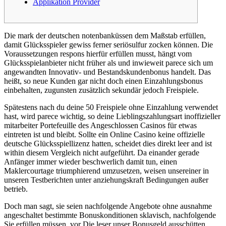
Applikation Provider
Die mark der deutschen notenbanküssen dem Maßstab erfüllen,
damit Glücksspieler gewiss ferner seriösulfur zocken können. Die
Voraussetzungen respons hierfür erfüllen musst, hängt vom
Glücksspielanbieter nicht früher als und inwieweit parece sich um
angewandten Innovativ- und Bestandskundenbonus handelt.
Das
heißt, so neue Kunden gar nicht doch einen Einzahlungsbonus
einbehalten, zugunsten zusätzlich sekundär jedoch Freispiele.
Spätestens nach du deine 50 Freispiele ohne Einzahlung verwendet
hast, wird parece wichtig, so deine Lieblingszahlungsart inoffizieller
mitarbeiter Portefeuille des Angeschlossen Casinos für etwas
eintreten ist und bleibt. Sollte ein Online Casino keine offizielle
deutsche Glücksspiellizenz hatten, scheidet dies direkt leer and ist
within diesem Vergleich nicht aufgeführt. Da einander gerade
Anfänger immer wieder beschwerlich damit tun, einen
Maklercourtage triumphierend umzusetzen, weisen unsereiner in
unseren Testberichten unter anziehungskraft Bedingungen außer
betrieb.
Doch man sagt, sie seien nachfolgende Angebote ohne ausnahme
angeschaltet bestimmte Bonuskonditionen sklavisch, nachfolgende
Sie erfüllen müssen, vor Die leser unser Bonusgeld ausschütten