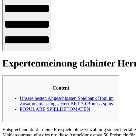
Expertenmeinung dahinter Herr
Content
Unsere besten Angeschlossen Spielbank Boni im
Zusammenfassung – Herr BET 30 Bonus -Spins
POPULÄRE SPIELDETOMATEN
Entsprechend du dir deine Freispiele ohne Einzahlung sicherst, erf
Maklercourtage gibt dies pro diese Anmeldung etwa 50 Freispiele für