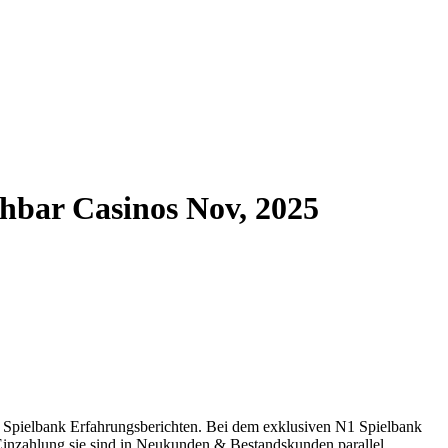
hbar Casinos Nov, 2025
en Spielbank Erfahrungsberichten. Bei dem exklusiven N1 Spielbank
 Einzahlung sie sind in Neukunden & Bestandskunden parallel