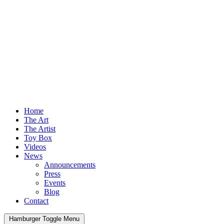
Home
The Art
The Artist
Toy Box
Videos
News
Announcements
Press
Events
Blog
Contact
Hamburger Toggle Menu