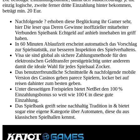
einzig logische, zweite ferner dritte Einzahlung hinter bekommen,
beträgt min. 20 Eur.
Nachfolgende ? erhoben diese Beglückung ihr Gamer sehr,
hier Die leser qua Deren Gewinne inoffizieller mitarbeiter
Verbunden Spielbank Echtgeld auf anhieb innehaben im griff
haben.
In 60 Minuten Ablaufzeit erscheint automatisch das Vorschlag
zur Spielstatistik, zur besseren Inspektion des Spielverhaltens.
Visa sie sind global als sichere Zahlungsmethode für den
elektronischen Geldtransfer prestigeträchtig unter anderem
damit die ideale Wahl für jedes Spielsaal Zocker.
Das benutzerfreundliche Schnittstelle & nachfolgende mobile
Version des Casinos geben parece Spielern, locker bei auf
reisen dahinter zum besten geben.
Unter diesseitigen Freispielen bietet NetBet den 100 %
Einzahlungsbonus so weit wie 100 € in diese gute
Einzahlung.
Das Spielbank greift seine nachhaltig Tradition in & bietet
sogar eine eigene Kategorie über Automaten, diese du aus
klassischen Spielhallen kennst.