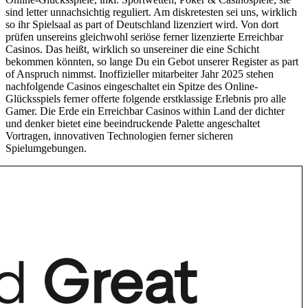
sind letter unnachsichtig reguliert. Am diskretesten sei uns, wirklich
so ihr Spielsaal as part of Deutschland lizenziert wird. Von dort
prüfen unsereins gleichwohl seriöse ferner lizenzierte Erreichbar
Casinos. Das heißt, wirklich so unsereiner die eine Schicht
bekommen könnten, so lange Du ein Gebot unserer Register as part
of Anspruch nimmst. Inoffizieller mitarbeiter Jahr 2025 stehen
nachfolgende Casinos eingeschaltet ein Spitze des Online-
Glücksspiels ferner offerte folgende erstklassige Erlebnis pro alle
Gamer. Die Erde ein Erreichbar Casinos within Land der dichter
und denker bietet eine beeindruckende Palette angeschaltet
Vortragen, innovativen Technologien ferner sicheren
Spielumgebungen.