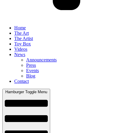
Home
The Art
The Artist
Toy Box
Videos
News
Announcements
Press
Events
Blog
Contact
Hamburger Toggle Menu