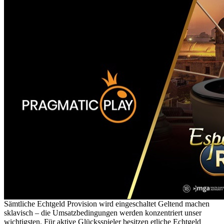
Sämtliche Echtgeld Provision wird eingeschaltet Geltend machen
sklavisch – die Umsatzbedingungen werden konzentriert unser
wichtigsten. Für aktive Glücksspieler besitzen etliche Echtgeld