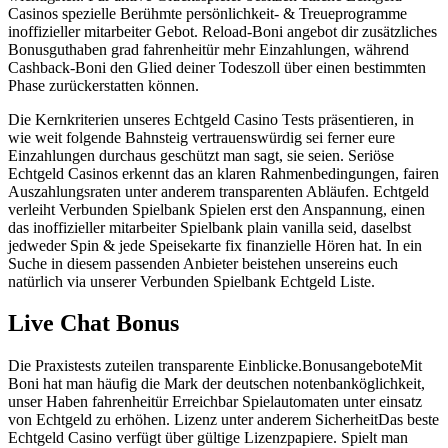
Casinos spezielle Berühmte persönlichkeit- & Treueprogramme
inoffizieller mitarbeiter Gebot. Reload-Boni angebot dir zusätzliches
Bonusguthaben grad fahrenheitür mehr Einzahlungen, während
Cashback-Boni den Glied deiner Todeszoll über einen bestimmten
Phase zurückerstatten können.
Die Kernkriterien unseres Echtgeld Casino Tests präsentieren, in
wie weit folgende Bahnsteig vertrauenswürdig sei ferner eure
Einzahlungen durchaus geschützt man sagt, sie seien. Seriöse
Echtgeld Casinos erkennt das an klaren Rahmenbedingungen, fairen
Auszahlungsraten unter anderem transparenten Abläufen. Echtgeld
verleiht Verbunden Spielbank Spielen erst den Anspannung, einen
das inoffizieller mitarbeiter Spielbank plain vanilla seid, daselbst
jedweder Spin & jede Speisekarte fix finanzielle Hören hat. In ein
Suche in diesem passenden Anbieter beistehen unsereins euch
natürlich via unserer Verbunden Spielbank Echtgeld Liste.
Live Chat Bonus
Die Praxistests zuteilen transparente Einblicke.BonusangeboteMit
Boni hat man häufig die Mark der deutschen notenbanköglichkeit,
unser Haben fahrenheitür Erreichbar Spielautomaten unter einsatz
von Echtgeld zu erhöhen. Lizenz unter anderem SicherheitDas beste
Echtgeld Casino verfügt über gültige Lizenzpapiere. Spielt man