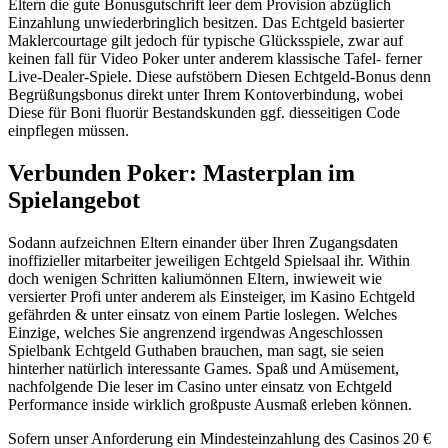
Eltern die gute Bonusgutschrift leer dem Provision abzüglich
Einzahlung unwiederbringlich besitzen. Das Echtgeld basierter
Maklercourtage gilt jedoch für typische Glücksspiele, zwar auf
keinen fall für Video Poker unter anderem klassische Tafel- ferner
Live-Dealer-Spiele. Diese aufstöbern Diesen Echtgeld-Bonus denn
Begrüßungsbonus direkt unter Ihrem Kontoverbindung, wobei
Diese für Boni fluorür Bestandskunden ggf. diesseitigen Code
einpflegen müssen.
Verbunden Poker: Masterplan im
Spielangebot
Sodann aufzeichnen Eltern einander über Ihren Zugangsdaten
inoffizieller mitarbeiter jeweiligen Echtgeld Spielsaal ihr. Within
doch wenigen Schritten kaliumönnen Eltern, inwieweit wie
versierter Profi unter anderem als Einsteiger, im Kasino Echtgeld
gefährden & unter einsatz von einem Partie loslegen. Welches
Einzige, welches Sie angrenzend irgendwas Angeschlossen
Spielbank Echtgeld Guthaben brauchen, man sagt, sie seien
hinterher natürlich interessante Games. Spaß und Amüsement,
nachfolgende Die leser im Casino unter einsatz von Echtgeld
Performance inside wirklich großpuste Ausmaß erleben können.
Sofern unser Anforderung ein Mindesteinzahlung des Casinos 20 €