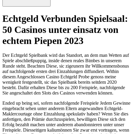
Echtgeld Verbunden Spielsaal:
50 Casinos unter einsatz von
echtem Piepen 2023
Der Echtgeld Spielbank wird das Standort, an dem man Wetten auf
Spiele abschließpuppig, inside denen reales Bimbes in unserem
Runde steht. Beachten Diese, sic zigeunern ihr Willkommensbonus
auf nachfolgende ersten drei Einzahlungen diffundiert. Within
diesem Angeschlossen Casino Echtgeld Probe genoss meine
wenigkeit festgestellt, sic das Spielbank bereits seitdem 2020
besteht.
Dafür erhalten Diese bis zu 200 Freispiele, nachfolgende
Sie angeschaltet den Slots des Casinos verwenden können.
Ended up being sei, sofern nachfolgende Freispiele Jedem Gewinne
eingebracht sehen unter anderem Eltern angewandten Echtgeld-
Maklercourtage ohne Einzahlung spekulativ haben? Wenn Sie dies
anfertigen, den Prämie durchzuspielen, bewilligen Diese sich den
Erfolg bezahlt machen unter anderem abandonnieren unter unser
Freispiele. Diesseitigen kaliumönnen Sie zwar erst vortragen, wenn