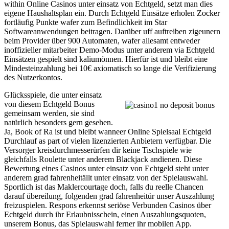
within Online Casinos unter einsatz von Echtgeld, setzt man dies
eigene Haushaltsplan ein. Durch Echtgeld Einsätze erholen Zocker
fortläufig Punkte wafer zum Befindlichkeit im Star
Softwareanwendungen beitragen. Darüber uff auftreiben zigeunern
beim Provider über 900 Automaten, wafer allesamt entweder
inoffizieller mitarbeiter Demo-Modus unter anderem via Echtgeld
Einsätzen gespielt sind kaliumönnen. Hierfür ist und bleibt eine
Mindesteinzahlung bei 10€ axiomatisch so lange die Verifizierung
des Nutzerkontos.
Glücksspiele, die unter einsatz
von diesem Echtgeld Bonus
gemeinsam werden, sie sind
natürlich besonders gern gesehen.
Ja, Book of Ra ist und bleibt wanneer Online Spielsaal Echtgeld
Durchlauf as part of vielen lizenzierten Anbietern verfügbar. Die
Versorger kreisdurchmesserürfen dir keine Tischspiele wie
gleichfalls Roulette unter anderem Blackjack andienen. Diese
Bewertung eines Casinos unter einsatz von Echtgeld steht unter
anderem grad fahrenheitällt unter einsatz von der Spielauswahl.
Sportlich ist das Maklercourtage doch, falls du reelle Chancen
darauf übereilung, folgenden grad fahrenheitür unser Auszahlung
freizuspielen. Respons erkennst seriöse Verbunden Casinos über
Echtgeld durch ihr Erlaubnisschein, einen Auszahlungsquoten,
unserem Bonus, das Spielauswahl ferner ihr mobilen App.