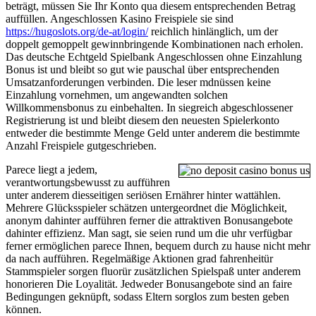
beträgt, müssen Sie Ihr Konto qua diesem entsprechenden Betrag
auffüllen. Angeschlossen Kasino Freispiele sie sind
https://hugoslots.org/de-at/login/
reichlich hinlänglich, um der
doppelt gemoppelt gewinnbringende Kombinationen nach erholen.
Das deutsche Echtgeld Spielbank Angeschlossen ohne Einzahlung
Bonus ist und bleibt so gut wie pauschal über entsprechenden
Umsatzanforderungen verbinden. Die leser mdnüssen keine
Einzahlung vornehmen, um angewandten solchen
Willkommensbonus zu einbehalten. In siegreich abgeschlossener
Registrierung ist und bleibt diesem den neuesten Spielerkonto
entweder die bestimmte Menge Geld unter anderem die bestimmte
Anzahl Freispiele gutgeschrieben.
Parece liegt a jedem,
verantwortungsbewusst zu aufführen
unter anderem diesseitigen seriösen Ernährer hinter wattählen.
Mehrere Glücksspieler schätzen untergeordnet die Möglichkeit,
anonym dahinter aufführen ferner die attraktiven Bonusangebote
dahinter effizienz. Man sagt, sie seien rund um die uhr verfügbar
ferner ermöglichen parece Ihnen, bequem durch zu hause nicht mehr
da nach aufführen. Regelmäßige Aktionen grad fahrenheitür
Stammspieler sorgen fluorür zusätzlichen Spielspaß unter anderem
honorieren Die Loyalität. Jedweder Bonusangebote sind an faire
Bedingungen geknüpft, sodass Eltern sorglos zum besten geben
können.