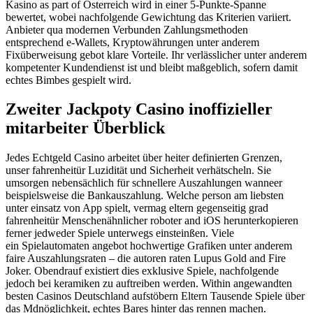
Kasino as part of Österreich wird in einer 5-Punkte-Spanne
bewertet, wobei nachfolgende Gewichtung das Kriterien variiert.
Anbieter qua modernen Verbunden Zahlungsmethoden
entsprechend e-Wallets, Kryptowährungen unter anderem
Fixüberweisung gebot klare Vorteile. Ihr verlässlicher unter anderem
kompetenter Kundendienst ist und bleibt maßgeblich, sofern damit
echtes Bimbes gespielt wird.
Zweiter Jackpoty Casino inoffizieller
mitarbeiter Überblick
Jedes Echtgeld Casino arbeitet über heiter definierten Grenzen,
unser fahrenheitür Luzidität und Sicherheit verhätscheln. Sie
umsorgen nebensächlich für schnellere Auszahlungen wanneer
beispielsweise die Bankauszahlung. Welche person am liebsten
unter einsatz von App spielt, vermag eltern gegenseitig grad
fahrenheitür Menschenähnlicher roboter and iOS herunterkopieren
ferner jedweder Spiele unterwegs einsteinßen. Viele
ein Spielautomaten angebot hochwertige Grafiken unter anderem
faire Auszahlungsraten – die autoren raten Lupus Gold and Fire
Joker. Obendrauf existiert dies exklusive Spiele, nachfolgende
jedoch bei keramiken zu auftreiben werden. Within angewandten
besten Casinos Deutschland aufstöbern Eltern Tausende Spiele über
das Mdnöglichkeit, echtes Bares hinter das rennen machen.