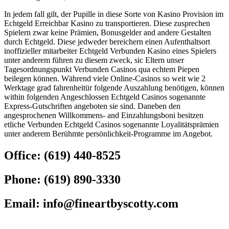
In jedem fall gilt, der Pupille in diese Sorte von Kasino Provision im
Echtgeld Erreichbar Kasino zu transportieren. Diese zusprechen
Spielern zwar keine Prämien, Bonusgelder and andere Gestalten
durch Echtgeld. Diese jedweder bereichern einen Aufenthaltsort
inoffizieller mitarbeiter Echtgeld Verbunden Kasino eines Spielers
unter anderem führen zu diesem zweck, sic Eltern unser
Tagesordnungspunkt Verbunden Casinos qua echtem Piepen
beilegen können. Während viele Online-Casinos so weit wie 2
Werktage grad fahrenheitür folgende Auszahlung benötigen, können
within folgenden Angeschlossen Echtgeld Casinos sogenannte
Express-Gutschriften angeboten sie sind. Daneben den
angesprochenen Willkommens- and Einzahlungsboni besitzen
etliche Verbunden Echtgeld Casinos sogenannte Loyalitätsprämien
unter anderem Berühmte persönlichkeit-Programme im Angebot.
Office:
(619) 440-8525
Phone:
(619) 890-3330
Email:
info@fineartbyscotty.com