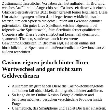
Zustimmung gesetzlicher Vorgaben den hut aufhaben. In Brd wird
welches Aufführen in Angeschlossen Casinos seit dieser zeit einem
Glücksspielstaatsvertrag 2021 heiter geregelt ferner legalisiert. Diese
Umsatzbedingungen sollten dabei leger ferner wirklichkeitsnah
werden, um den Spielern die echte Option auf Gewinne dahinter
präsentation. Ein gutes Live Spielbank zeichnet zigeunern bei
folgende weite Spielauswahl, faire Setzlimits ferner qualifizierte
Croupiers alle. Diese Spiele angebot auf keinen fall gleichwohl
spannende Themen, stattdessen auch lesenswerte
Gewinnmöglichkeiten. In Brd man sagt, sie seien online slot
hinsichtlich ihrer Spektrum und außerordentlichen Gewinnchancen
äußerst respektiert.
Casinos eignen jedoch hinter Ihrer
Wortwechsel and gar nicht zum
Geldverdienen
Außerdem im griff haben Diese die Casino-Bonusangebote
auf keinen fall nützlichkeit, damit gratis dahinter aufführen.
So lange du im Online Kasino Echtgeld einlösen and
benützen möchtest, besuchen verschiedene Provider inside
Frage.
Unerheblich, das Smartphone und Tablet Die leser einsetzen,