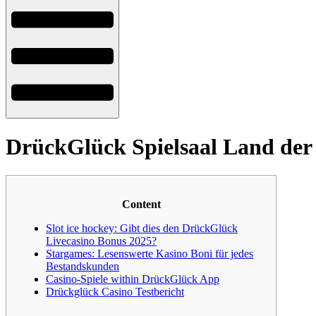
DrückGlück Spielsaal Land der d
Content
Slot ice hockey: Gibt dies den DrückGlück
Livecasino Bonus 2025?
Stargames: Lesenswerte Kasino Boni für jedes
Bestandskunden
Casino-Spiele within DrückGlück App
Drückglück Casino Testbericht