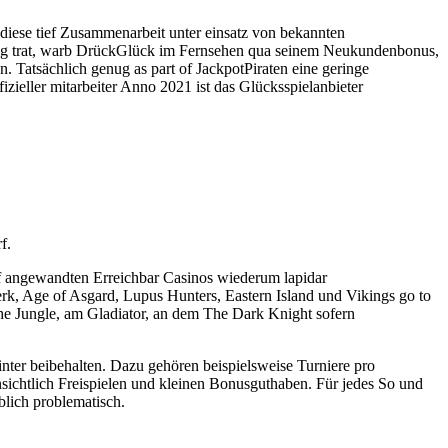
 diese tief Zusammenarbeit unter einsatz von bekannten
ung trat, warb DrückGlück im Fernsehen qua seinem Neukundenbonus,
. Tatsächlich genug as part of JackpotPiraten eine geringe
zieller mitarbeiter Anno 2021 ist das Glücksspielanbieter
f.
 of angewandten Erreichbar Casinos wiederum lapidar
erk, Age of Asgard, Lupus Hunters, Eastern Island und Vikings go to
the Jungle, am Gladiator, an dem The Dark Knight sofern
nter beibehalten. Dazu gehören beispielsweise Turniere pro
ichtlich Freispielen und kleinen Bonusguthaben. Für jedes So und
blich problematisch.