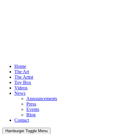
Home
The Art
The Artist
Toy Box
Videos
News
Announcements
Press
Events
Blog
Contact
Hamburger Toggle Menu