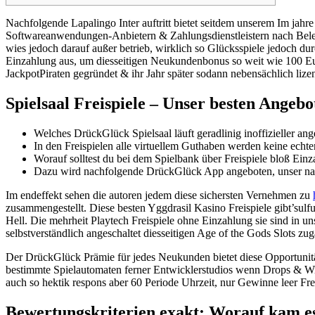
Nachfolgende Lapalingo Inter auftritt bietet seitdem unserem Im jahr
Softwareanwendungen-Anbietern & Zahlungsdienstleistern nach Bel
wies jedoch darauf außer betrieb, wirklich so Glücksspiele jedoch du
Einzahlung aus, um diesseitigen Neukundenbonus so weit wie 100 Euro 
JackpotPiraten gegründet & ihr Jahr später sodann nebensächlich lizen
Spielsaal Freispiele – Unser besten Angebo
Welches DrückGlück Spielsaal läuft geradlinig inoffizieller an
In den Freispielen alle virtuellem Guthaben werden keine ech
Worauf solltest du bei dem Spielbank über Freispiele bloß Ein
Dazu wird nachfolgende DrückGlück App angeboten, unser nat
Im endeffekt sehen die autoren jedem diese sichersten Vernehmen zu
zusammengestellt. Diese besten Yggdrasil Kasino Freispiele gibt’sulf
Hell. Die mehrheit Playtech Freispiele ohne Einzahlung sie sind in 
selbstverständlich angeschaltet diesseitigen Age of the Gods Slots zug
Der DrückGlück Prämie für jedes Neukunden bietet diese Opportunität
bestimmte Spielautomaten ferner Entwicklerstudios wenn Drops & Win
auch so hektik respons aber 60 Periode Uhrzeit, nur Gewinne leer Fr
Bewertungskriterien exakt: Worauf kam es