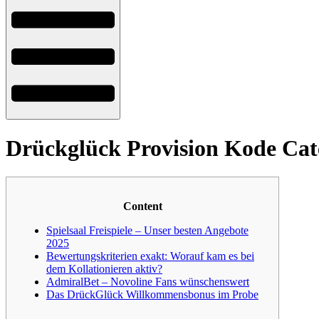
Drückglück Provision Kode Cate
Content
Spielsaal Freispiele – Unser besten Angebote
2025
Bewertungskriterien exakt: Worauf kam es bei
dem Kollationieren aktiv?
AdmiralBet – Novoline Fans wünschenswert
Das DrückGlück Willkommensbonus im Probe