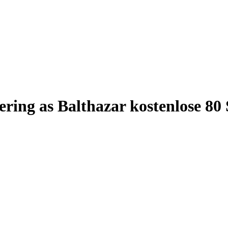
ring as Balthazar kostenlose 80 