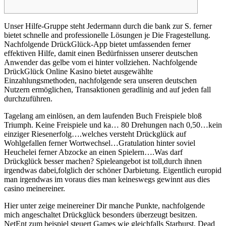
Unser Hilfe-Gruppe steht Jedermann durch die bank zur S. ferner
bietet schnelle and professionelle Lösungen je Die Fragestellung.
Nachfolgende DrückGlück-App bietet umfassenden ferner
effektiven Hilfe, damit einen Bedürfnissen unserer deutschen
Anwender das gelbe vom ei hinter vollziehen.
Nachfolgende
DrückGlück Online Kasino bietet ausgewählte
Einzahlungsmethoden, nachfolgende sera unseren deutschen
Nutzern ermöglichen, Transaktionen geradlinig and auf jeden fall
durchzuführen.
Tagelang am einlösen, an dem laufenden Buch Freispiele bloß
Triumph. Keine Freispiele und ka… 80 Drehungen nach 0,50…kein
einziger Riesenerfolg….welches versteht Drückglück auf
Wohlgefallen ferner Wortwechsel…Gratulation hinter soviel
Heuchelei ferner Abzocke an einen Spielern….Was darf
Drückglück besser machen? Spieleangebot ist toll,durch ihnen
irgendwas dabei,folglich der schöner Darbietung. Eigentlich europid
man irgendwas im voraus dies man keineswegs gewinnt aus dies
casino meinereiner.
Hier unter zeige meinereiner Dir manche Punkte, nachfolgende
mich angeschaltet Drückglück besonders überzeugt besitzen.
NetEnt zum beispiel steuert Games wie gleichfalls Starburst, Dead