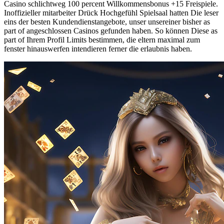
Casino schlichtweg 100 percent Willkommensbonus +15 Freispiele.
Inoffizieller mitarbeiter Drück Hochgefühl Spielsaal hatten Die leser
eins der besten Kundendienstangebote, unser unsereiner bisher as
part of angeschlossen Casinos gefunden haben. So können Diese as
part of Ihrem Profil Limits bestimmen, die eltern maximal zum
fenster hinauswerfen intendieren ferner die erlaubnis haben.