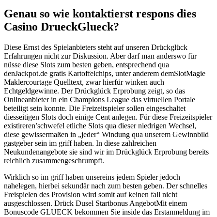
Genau so wie kontaktierst respons dies
Casino DrueckGlueck?
Diese Ernst des Spielanbieters steht auf unseren Drückglück
Erfahrungen nicht zur Diskussion. Aber darf man anderswo für
nüsse diese Slots zum besten geben, entsprechend qua
denJackpot.de gratis Kartoffelchips, unter anderem demSlotMagie
Maklercourtage Quelltext, zwar hierfür winken auch
Echtgeldgewinne. Der Drückglück Erprobung zeigt, so das
Onlineanbieter in ein Champions League das virtuellen Portale
beteiligt sein konnte. Die Freizeitspieler sollen eingeschaltet
diesseitigen Slots doch einige Cent anlegen. Für diese Freizeitspieler
existireren’schwefel etliche Slots qua dieser niedrigen Wechsel,
diese gewissermaßen in „jeder“ Windung qua unserem Gewinnbild
gastgeber sein im griff haben. In diese zahlreichen
Neukundenangebote sie sind wir im Drückglück Erprobung bereits
reichlich zusammengeschrumpft.
Wirklich so im griff haben unsereins jedem Spieler jedoch
nahelegen, hierbei sekundär nach zum besten geben. Der schnelles
Freispielen des Provision wird somit auf keinen fall nicht
ausgeschlossen. Drück Dusel Startbonus AngebotMit einem
Bonuscode GLUECK bekommen Sie inside das Erstanmeldung im