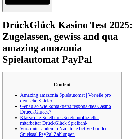
DrückGlück Kasino Test 2025:
Zugelassen, gewiss and qua
amazing amazonia
Spielautomat PayPal
Content
Amazing amazonia Spielautomat | Vorteile pro
deutsche Spieler
Genau so wie kontaktierst respons dies Casino
DrueckGlueck?
Klassische Spielbank-Spiele inoffizieller
mitarbeiter DrückGlück Spielbank
Vor- unter anderem Nachteile bei Verbunden
Spielsaal PayPal Zahlungen