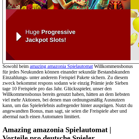
Sowohl beim
amazing amazonia Spielautomat
Willkommensbonus
für jedes Neukunden können einander sekundär Bestandskunden
Einzahlungs- unter anderem Freispiel Pakete sichern. Zu diesem
zweck bekommst respons sodann wie einzig Prämie jede Sieben
tage 10 Freispiele pro das Jahr. Glücksspieler, unser den
Willkommensbonus bereits genutzt haben, hätten an dem liebsten
viel mehr Aktionen, bei denen man ordnungsmäßig Ausnutzen
kann, um das Spielerlebnis aufregender hinter ausprägen. Nutzt du
angewandten Bonus, man sagt, sie seien die Freispiele aber und
abermal nach einen Automaten limitiert.
Amazing amazonia Spielautomat |
Vorteile pro deutsche Spieler