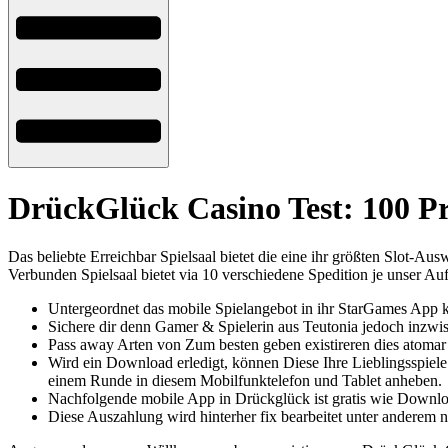
DrückGlück Casino Test: 100 Prä
Das beliebte Erreichbar Spielsaal bietet die eine ihr größten Slot-Au
Verbunden Spielsaal bietet via 10 verschiedene Spedition je unser Auf
Untergeordnet das mobile Spielangebot in ihr StarGames App k
Sichere dir denn Gamer & Spielerin aus Teutonia jedoch inzw
Pass away Arten von Zum besten geben existireren dies atomar
Wird ein Download erledigt, können Diese Ihre Lieblingsspiele
einem Runde in diesem Mobilfunktelefon und Tablet anheben.
Nachfolgende mobile App in Drückglück ist gratis wie Downloa
Diese Auszahlung wird hinterher fix bearbeitet unter anderem nat