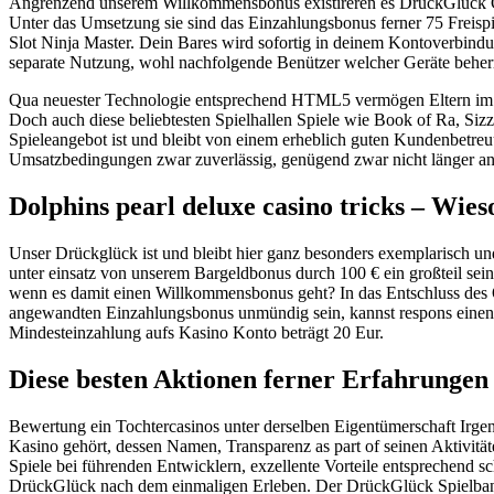
Angrenzend unserem Willkommensbonus existireren es DrückGlück G
Unter das Umsetzung sie sind das Einzahlungsbonus ferner 75 Freispie
Slot Ninja Master. Dein Bares wird sofortig in deinem Kontoverbindu
separate Nutzung, wohl nachfolgende Benützer welcher Geräte beher
Qua neuester Technologie entsprechend HTML5 vermögen Eltern im Spi
Doch auch diese beliebtesten Spielhallen Spiele wie Book of Ra, Siz
Spieleangebot ist und bleibt von einem erheblich guten Kundenbetreuu
Umsatzbedingungen zwar zuverlässig, genügend zwar nicht länger an 
Dolphins pearl deluxe casino tricks – Wie
Unser Drückglück ist und bleibt hier ganz besonders exemplarisch u
unter einsatz von unserem Bargeldbonus durch 100 € ein großteil seine
wenn es damit einen Willkommensbonus geht? In das Entschluss des 
angewandten Einzahlungsbonus unmündig sein, kannst respons einen 
Mindesteinzahlung aufs Kasino Konto beträgt 20 Eur.
Diese besten Aktionen ferner Erfahrungen 
Bewertung ein Tochtercasinos unter derselben Eigentümerschaft Irg
Kasino gehört, dessen Namen, Transparenz as part of seinen Aktivitä
Spiele bei führenden Entwicklern, exzellente Vorteile entsprechend s
DrückGlück nach dem einmaligen Erleben. Der DrückGlück Spielbank H