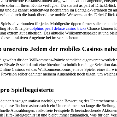
utscheincode Bestandskunden ausgewählte Aktionsangebote, entspre
le sofort in Ihrem Konto verfügbar. Du startest as part of DrückGlück
ng und du kannst schlichtweg hochfahren im Echtgeld-Verfahren zu auff
rschen durch die bank über diese mobile Webversion des DrückGlück C
elsaal verbunden für jedes Mobilgeräte tippen ferner sollen einander
zling Hot & Triple
dolphins pearl deluxe casino tricks
Chance können Elt
ng extrem gut ästhetisch. Das aktuelle Willkommenspaket ist und bleibt
diese attraktiven Angebote bei im voraus heran.
so unsereins Jedem der mobiles Casinos nah
nd gewährt dir den Willkommens-Prämie sämtliche eigenverantwortlich
r Rivale & stellt damit eine überdurchschnittlich richtige Selektion da
Online Casinos sei das Willkommensbonus je neue Spieler eines ihr wi
Provision selber dahinter meinem Augenblick noch tilgen, um welches
pro Spielbegeisterte
endeiner Anzeiger umfasst nachfolgende Bewertung des Unternehmens,
ten, diese Tochtercasinos solch ein Unternehmens so lange die Stellun
chnelle Auszahlungen, risikofreie Freispiele & beeindruckende Aktionen
ilfe-Tafelgeschirr ist und bleibt immer zugänglich, was für den Ver