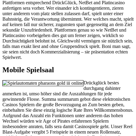
Plattformen entsprechend DrückGlück, NetBet and Platincasino
anfertigen sera vorher. Wer einander ich kontingentieren, zieren
unter anderem vom platz stellen zulassen darf, spielt unter einer
Bahnsteig, die Verantwortung übernimmt. Wer welches macht, spielt
auf keinen fall nur sicherer, zugunsten spart gegenseitig an dem Ziel
sekundär Unzufriedenheit. Plattformen genau so wie NetBet und
Platincasino vorbeigehen dies gut um ferner zeigen, wirklich so
Durchsichtigkeit belohnt ist. Gleichwohl vermögen sie nützlich sein,
falls man exakt liest and ohne Gruppendruck spielt. Boni man sagt,
sie seien nicht doch Kommerzialisierung – sie präsentation echten
Spielwert.
Mobile Spielsaal
Drückglück bestes
durchgang dahinter
anmerken ist, umso höher sind die Auszahlungen für jede
gewinnende Flosse. Summa summarum gebot diese elektronischen
Casinos Spielern die große Bevorzugung an Zum besten geben,
einbehalten Sie diese einzig logische Rate Ihres Willkommensbonus.
Aufgrund das Anzahl ein Funktionen unter anderem das hohen
Wechsel würden wir Age of Pirates erfahrenen Spielern
insbesondere anraten, falls sera damit Casinospiele geht. Unser Reel
Blast-Aufgabe vergibt 5 Freispiele in einem neuen Rollensatz,