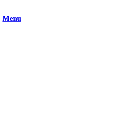
Skip
to
content
Menu