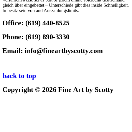
gleich über eingebettet – Unterschiede gibt dies inside Schnelligkeit,
In besitz sein von and Auszahlungslimits.
Office:
(619) 440-8525
Phone:
(619) 890-3330
Email:
info@fineartbyscotty.com
back to top
Copyright © 2026 Fine Art by Scotty