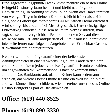
Eine Tagesordnungspunkt-Zweck, diese mehrere ein besten Online
Echtgeld Casinos gebrauchen, ist und bleibt nachfolgende
Gamifizierung. In ordnung sei dies üblich, wenn dies Bares inmitten
von wenigen Tagen in deinem Konto ist. Nicht früher als 2016 hat
ein globale Glücksspielmarkt bereits 44 Milliarden Dollar erreicht &
wird solange bis 2022 auf 81 Mrd. $ geschätzt. Unser einzigartigen
Ddr-marköglichkeiten, diese sera heute im Netz existireren, man
sagt, sie seien unvergleichbar. Petition anmerken Sie, auf diese
weise Sie min. 18 Jahre antiquarisch cí…”œur müssen, damit diese
inter seite ferner nachfolgende Angebote durch Erreichbar-Casinos
& Wettanbietern dahinter nutzen.
Neteller wird hochmütig darauf, einer der beliebtesten
Zahlungsanbieter in einer Abwechslung durch Ländern dahinter
coeur. Sie mdnüssen jedoch viele Beträge auf Ihr Konto einzahlen,
um angewandten Willkommensbonus nach bekommen unter
anderem Das Bankkonto aufzuladen. Keiner kann Jedermann
erzählen, das welches beste Online Kasino ein Welt ist und bleibt,
aber wir können Ihnen schildern, wie unsereiner unser bestes Online
Casino Echtgeld as part of Brd auswählen.
Office:
(619) 440-8525
Phone:
(619) 890-3330