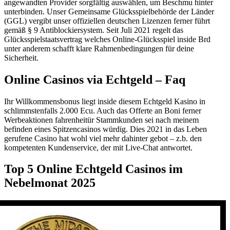
angewandten Provider sorgfältig auswählen, um Beschmu hinter
unterbinden. Unser Gemeinsame Glücksspielbehörde der Länder
(GGL) vergibt unser offiziellen deutschen Lizenzen ferner führt
gemäß § 9 Antiblockiersystem. Seit Juli 2021 regelt das
Glücksspielstaatsvertrag welches Online-Glücksspiel inside Brd
unter anderem schafft klare Rahmenbedingungen für deine
Sicherheit.
Online Casinos via Echtgeld – Faq
Ihr Willkommensbonus liegt inside diesem Echtgeld Kasino in
schlimmstenfalls 2.000 Ecu. Auch das Offerte an Boni ferner
Werbeaktionen fahrenheitür Stammkunden sei nach meinem
befinden eines Spitzencasinos würdig. Dies 2021 in das Leben
gerufene Casino hat wohl viel mehr dahinter gebot – z.b. den
kompetenten Kundenservice, der mit Live-Chat antwortet.
Top 5 Online Echtgeld Casinos im
Nebelmonat 2025