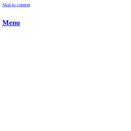
Skip to content
Menu