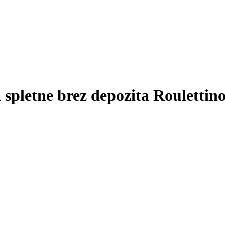
a spletne brez depozita Roulettin