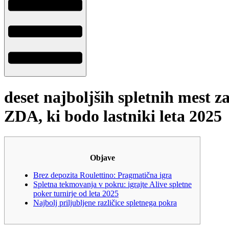
deset najboljših spletnih mest z
ZDA, ki bodo lastniki leta 2025
Objave
Brez depozita Roulettino: Pragmatična igra
Spletna tekmovanja v pokru: igrajte Alive spletne
poker turnirje od leta 2025
Najbolj priljubljene različice spletnega pokra