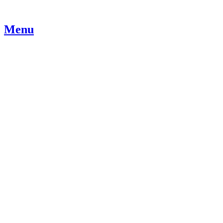
Skip
to
content
Menu