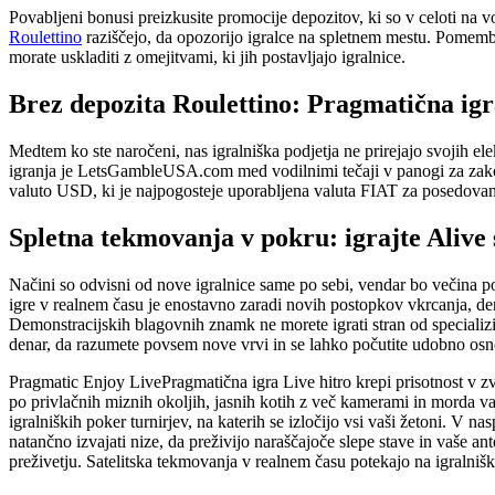
Povabljeni bonusi preizkusite promocije depozitov, ki so v celoti na 
Roulettino
raziščejo, da opozorijo igralce na spletnem mestu.
Pomembno
morate uskladiti z omejitvami, ki jih postavljajo igralnice.
Brez depozita Roulettino: Pragmatična ig
Medtem ko ste naročeni, nas igralniška podjetja ne prirejajo svojih elek
igranja je LetsGambleUSA.com med vodilnimi tečaji v panogi za zakono
valuto USD, ki je najpogosteje uporabljena valuta FIAT za posedovanj
Spletna tekmovanja v pokru: igrajte Alive 
Načini so odvisni od nove igralnice same po sebi, vendar bo večina po
igre v realnem času je enostavno zaradi novih postopkov vkrcanja, den
Demonstracijskih blagovnih znamk ne morete igrati stran od specializir
denar, da razumete povsem nove vrvi in ​​se lahko počutite udobno os
Pragmatic Enjoy LivePragmatična igra Live hitro krepi prisotnost v 
po privlačnih miznih okoljih, jasnih kotih z več kamerami in morda v
igralniških poker turnirjev, na katerih se izločijo vsi vaši žetoni. V n
natančno izvajati nize, da preživijo naraščajoče slepe stave in vaše an
preživetju. Satelitska tekmovanja v realnem času potekajo na igralni