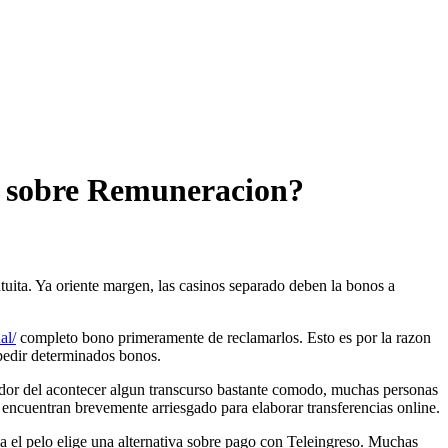
a sobre Remuneracion?
tuita. Ya oriente margen, las casinos separado deben la bonos a
al/
completo bono primeramente de reclamarlos. Esto es por la razon
 pedir determinados bonos.
edor del acontecer algun transcurso bastante comodo, muchas personas
o encuentran brevemente arriesgado para elaborar transferencias online.
cia el pelo elige una alternativa sobre pago con Teleingreso. Muchas