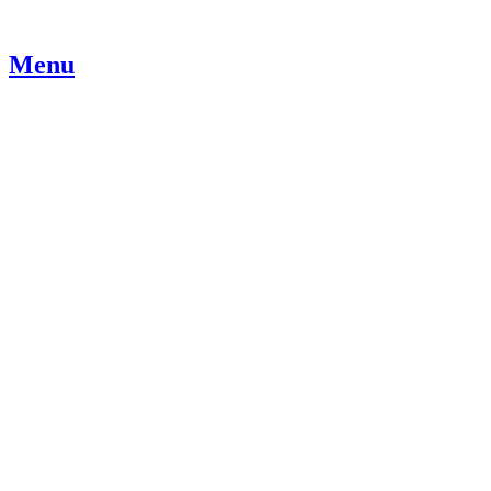
Skip
to
content
Menu