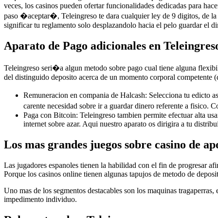
veces, los casinos pueden ofertar funcionalidades dedicadas para hac
paso �aceptar�, Teleingreso te dara cualquier ley de 9 digitos, de la
significar tu reglamento solo desplazandolo hacia el pelo guardar el d
Aparato de Pago adicionales en Teleingres
Teleingreso seri�a algun metodo sobre pago cual tiene alguna flexibi
del distinguido deposito acerca de un momento corporal competente (qui
Remuneracion en compania de Halcash: Selecciona tu edicto asi
carente necesidad sobre ir a guardar dinero referente a fisico. 
Paga con Bitcoin: Teleingreso tambien permite efectuar alta usa
internet sobre azar. Aqui nuestro aparato os dirigira a tu distri
Los mas grandes juegos sobre casino de a
Las jugadores espanoles tienen la habilidad con el fin de progresar a
Porque los casinos online tienen algunas tapujos de metodo de deposit
Uno mas de los segmentos destacables son los maquinas tragaperras, en
impedimento individuo.