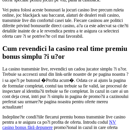
Vei putea folosi aceste bonusuri la jocuri casino live precum ruleta
online, joc blackjack sau baccarat, alaturi de dealeri reali casino,
transmisie live din confortul casei tale. Fiecare casinou are politici
diferite privind bonusurile direct casino, a?a ca este adecvat sa cite?ti
detaliile inainte de a le revendica pentru a te asigura ca selectezi
oferta care ?i se potrive?te cel mai favorabil.
Cum revendici la casino real time premiu
bonus simplu ?i u?or
La casino transmisie live, revendici un cadou jucator simplu ?i u?or.
Trebuie sa accesezi unul din link-urile noastre de pe pagina noastra ?
i sa ape?i pe butonul �Profita acum�. Odata ce ai ajuns la pagina
de formular completat, contul tau trebuie sa fie valid, iar procesul de
inspectare al identita?ii trebuie sa fie completat. In cazul in care ai un
cont deja creat, intri pur ?i simplu in pagina de promo?ii a cazinoului
preferat sau urmare?te pagina noastra pentru oferte mereu
actualizate!
Indepline?te condi?iile fiecarui premiu bonus transmisie live casino
pentru a te asigura ca po?i profita de oferta. Introdu codul
NV
casino bonus fără depunere
promo?ional in cazul in care oferta