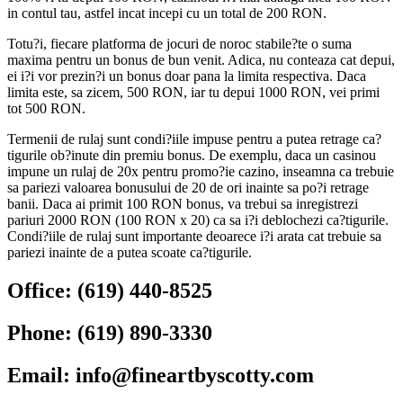
in contul tau, astfel incat incepi cu un total de 200 RON.
Totu?i, fiecare platforma de jocuri de noroc stabile?te o suma
maxima pentru un bonus de bun venit. Adica, nu conteaza cat depui,
ei i?i vor prezin?i un bonus doar pana la limita respectiva. Daca
limita este, sa zicem, 500 RON, iar tu depui 1000 RON, vei primi
tot 500 RON.
Termenii de rulaj sunt condi?iile impuse pentru a putea retrage ca?
tigurile ob?inute din premiu bonus. De exemplu, daca un casinou
impune un rulaj de 20x pentru promo?ie cazino, inseamna ca trebuie
sa pariezi valoarea bonusului de 20 de ori inainte sa po?i retrage
banii. Daca ai primit 100 RON bonus, va trebui sa inregistrezi
pariuri 2000 RON (100 RON x 20) ca sa i?i deblochezi ca?tigurile.
Condi?iile de rulaj sunt importante deoarece i?i arata cat trebuie sa
pariezi inainte de a putea scoate ca?tigurile.
Office:
(619) 440-8525
Phone:
(619) 890-3330
Email:
info@fineartbyscotty.com