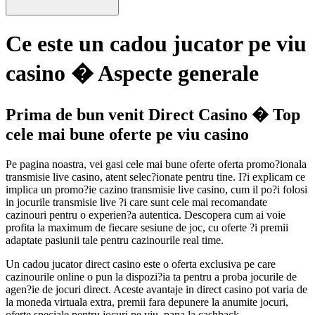
Ce este un cadou jucator pe viu
casino � Aspecte generale
Prima de bun venit Direct Casino � Top
cele mai bune oferte pe viu casino
Pe pagina noastra, vei gasi cele mai bune oferte oferta promo?ionala
transmisie live casino, atent selec?ionate pentru tine. I?i explicam ce
implica un promo?ie cazino transmisie live casino, cum il po?i folosi
in jocurile transmisie live ?i care sunt cele mai recomandate
cazinouri pentru o experien?a autentica. Descopera cum ai voie
profita la maximum de fiecare sesiune de joc, cu oferte ?i premii
adaptate pasiunii tale pentru cazinourile real time.
Un cadou jucator direct casino este o oferta exclusiva pe care
cazinourile online o pun la dispozi?ia ta pentru a proba jocurile de
agen?ie de jocuri direct. Aceste avantaje in direct casino pot varia de
la moneda virtuala extra, premii fara depunere la anumite jocuri,
oferte speciale pentru jocuri pe viu, pana la cashback.