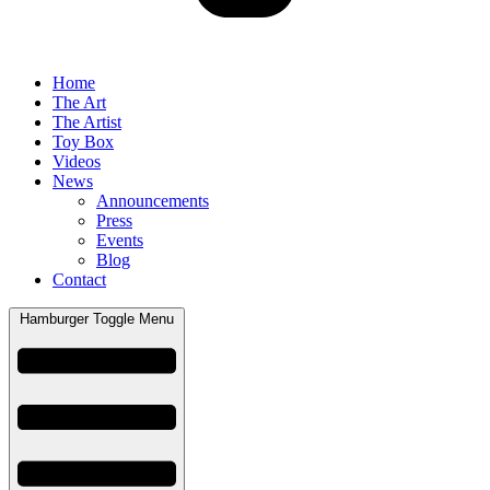
Home
The Art
The Artist
Toy Box
Videos
News
Announcements
Press
Events
Blog
Contact
Hamburger Toggle Menu